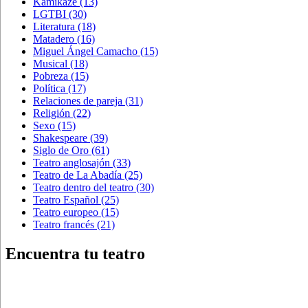
Kamikaze
(13)
LGTBI
(30)
Literatura
(18)
Matadero
(16)
Miguel Ángel Camacho
(15)
Musical
(18)
Pobreza
(15)
Política
(17)
Relaciones de pareja
(31)
Religión
(22)
Sexo
(15)
Shakespeare
(39)
Siglo de Oro
(61)
Teatro anglosajón
(33)
Teatro de La Abadía
(25)
Teatro dentro del teatro
(30)
Teatro Español
(25)
Teatro europeo
(15)
Teatro francés
(21)
Encuentra tu teatro