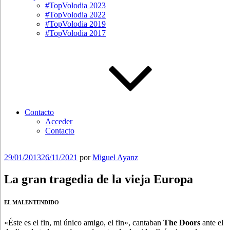
#TopVolodia 2023
#TopVolodia 2022
#TopVolodia 2019
#TopVolodia 2017
Contacto
Acceder
Contacto
Publicado
29/01/2013
26/11/2021
por
Miguel Ayanz
el
La gran tragedia de la vieja Europa
EL MALENTENDIDO
«Éste es el fin, mi único amigo, el fin», cantaban
The Doors
ante el