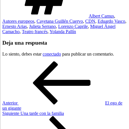
Albert Camus
,
Autores europeos
,
Cayetana Guillén Cuervo
,
CDN
,
Eduardo Vasco
,
Ernesto Arias
,
Julieta Serrano
,
Lorenzo Caprile
,
Miguel Ángel
Camacho
,
Teatro francés
,
Yolanda Pallín
Deja una respuesta
Lo siento, debes estar
conectado
para publicar un comentario.
Navegación
Entrada
anterior:
de
entradas
Anterior
El ego de
un gigante
Siguiente
Siguiente
Una tarde con la familia
entrada