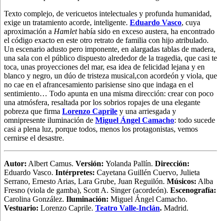
Texto complejo, de vericuetos intelectuales y profunda humanidad,
exige un tratamiento acorde, inteligente.
Eduardo Vasco
, cuya
aproximación a
Hamlet
había sido en exceso austera, ha encontrado
el código exacto en este otro retrato de familia con hijo atribulado.
Un escenario adusto pero imponente, en alargadas tablas de madera,
una sala con el público dispuesto alrededor de la tragedia, que casi te
toca, unas proyecciones del mar, esa idea de felicidad lejana y en
blanco y negro, un dúo de tristeza musical,con acordeón y viola, que
no cae en el afrancesamiento parisiense sino que indaga en el
sentimiento… Todo apunta en una misma dirección: crear con poco
una atmósfera, resaltada por los sobrios ropajes de una elegante
pobreza que firma
Lorenzo Caprile
y una arriesgada y
omnipresente iluminación de
Miguel Ángel Camacho
: todo sucede
casi a plena luz, porque todos, menos los protagonistas, vemos
cernirse el desastre.
Autor
:
Albert Camus.
Versión:
Yolanda Pallín.
Dirección:
Eduardo Vasco.
Intérpretes:
Cayetana Guillén Cuervo, Julieta
Serrano, Ernesto Arias, Lara Grube, Juan Reguilón.
Músicos:
Alba
Fresno (viola de gamba), Scott A. Singer (acordeón).
Escenografía:
Carolina González.
Iluminación:
Miguel Ángel Camacho.
Vestuario:
Lorenzo Caprile.
Teatro Valle-Inclán
.
Madrid.