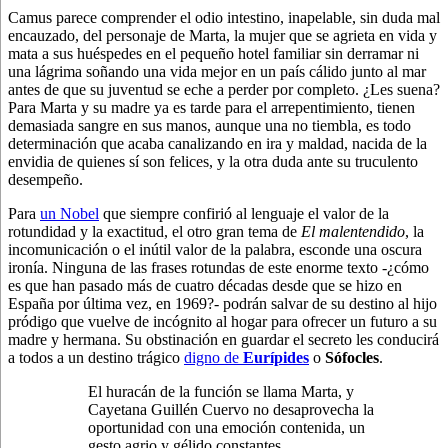
Camus parece comprender el odio intestino, inapelable, sin duda mal
encauzado, del personaje de Marta, la mujer que se agrieta en vida y
mata a sus huéspedes en el pequeño hotel familiar sin derramar ni
una lágrima soñando una vida mejor en un país cálido junto al mar
antes de que su juventud se eche a perder por completo. ¿Les suena?
Para Marta y su madre ya es tarde para el arrepentimiento, tienen
demasiada sangre en sus manos, aunque una no tiembla, es todo
determinación que acaba canalizando en ira y maldad, nacida de la
envidia de quienes sí son felices, y la otra duda ante su truculento
desempeño.
Para
un Nobel
que siempre confirió al lenguaje el valor de la
rotundidad y la exactitud, el otro gran tema de
El malentendido
, la
incomunicación o el inútil valor de la palabra, esconde una oscura
ironía. Ninguna de las frases rotundas de este enorme texto -¿cómo
es que han pasado más de cuatro décadas desde que se hizo en
España por última vez, en 1969?- podrán salvar de su destino al hijo
pródigo que vuelve de incógnito al hogar para ofrecer un futuro a su
madre y hermana. Su obstinación en guardar el secreto les conducirá
a todos a un destino trágico
digno de
Eurípides
o
Sófocles
.
El huracán de la función se llama Marta, y
Cayetana Guillén Cuervo no desaprovecha la
oportunidad con una emoción contenida, un
gesto agrio y gélido constantes