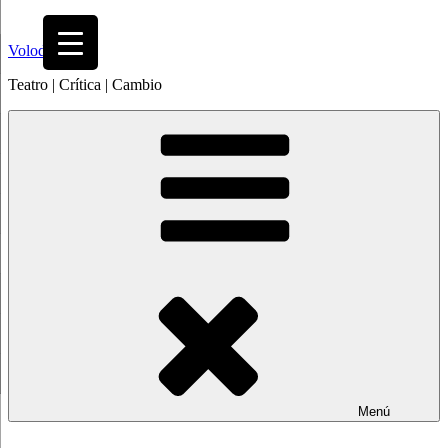
Saltar
al
Volodia
contenido
Teatro | Crítica | Cambio
Menú