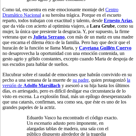
Como tal, encuentra en este emocionante montaje del
Centro
Dramático Nacional
a su heroína trágica. Porque en el escueto
reparto, todos trabajan con exactitud y talento, desde
Ernesto Arias
,
que da vida con acierto al optimista viajero, a
Lara Grube
, como su
mujer, la única que presiente la desgracia. Y, por supuesto, la firme
veterana que es
Julieta Serrano
, con más de un matiz en una madre
que encarna el dilema ético de la familia. Pero hay que decir que el
huracán de la función se llama Marta, y
Cayetana Guillén Cuervo
no desaprovecha la oportunidad con una emoción contenida, un
gesto agrio y gélido constantes, excepto cuando Marta de despoja de
sus escudos para hablar de sueños.
Elucubrar sobre el raudal de emociones que habrán convivido en su
pecho a una semana de la muerte de
su padre
, quien protagonizó
la
versión de
Adolfo Marsillach
y asesoró a su hija hasta los últimos
días, es arriesgado, pero es difícil desligar esa circunstancia de lo
visto en escena. La explosión final, más un epílogo desesperanzado
que una catarsis, confirman, sea como sea, que éste es uno de los
grandes papeles de la actriz.
Eduardo Vasco ha encontrado el código exacto.
Un escenario adusto pero imponente, en
alargadas tablas de madera, una sala con el
público dispuesto alrededor de la tragedia