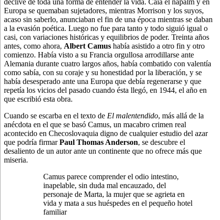
declive de toda una forma de entender la vida. Caía el napalm y en
Europa se quemaban sujetadores, mientras Morrison y los suyos,
acaso sin saberlo, anunciaban el fin de una época mientras se daban
a la evasión poética. Luego no fue para tanto y todo siguió igual o
casi, con variaciones históricas y equilibrios de poder. Treinta años
antes, como ahora,
Albert Camus
había asistido a otro fin y otro
comienzo.
Había visto a su Francia orgullosa arrodillarse ante
Alemania durante cuatro largos años, había combatido con valentía
como sabía, con su coraje y su honestidad por la liberación, y se
había desesperado ante una Europa que debía regenerarse y que
repetía los vicios del pasado cuando ésta llegó, en 1944, el año en
que escribió esta obra.
Cuando se escarba en el texto de
El malentendido
, más allá de la
anécdota en el que se basó Camus, un macabro crimen real
acontecido en Checoslovaquia digno de cualquier estudio del azar
que podría firmar
Paul Thomas Anderson
, se descubre el
desaliento de un autor ante un continente que no ofrece más que
miseria.
Camus parece comprender el odio intestino,
inapelable, sin duda mal encauzado, del
personaje de Marta, la mujer que se agrieta en
vida y mata a sus huéspedes en el pequeño hotel
familiar