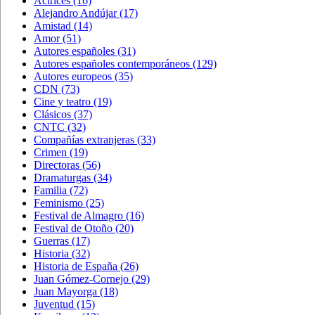
Actrices
(16)
Alejandro Andújar
(17)
Amistad
(14)
Amor
(51)
Autores españoles
(31)
Autores españoles contemporáneos
(129)
Autores europeos
(35)
CDN
(73)
Cine y teatro
(19)
Clásicos
(37)
CNTC
(32)
Compañías extranjeras
(33)
Crimen
(19)
Directoras
(56)
Dramaturgas
(34)
Familia
(72)
Feminismo
(25)
Festival de Almagro
(16)
Festival de Otoño
(20)
Guerras
(17)
Historia
(32)
Historia de España
(26)
Juan Gómez-Cornejo
(29)
Juan Mayorga
(18)
Juventud
(15)