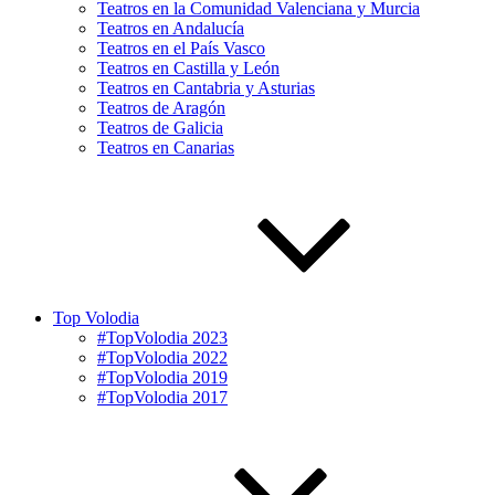
Teatros en la Comunidad Valenciana y Murcia
Teatros en Andalucía
Teatros en el País Vasco
Teatros en Castilla y León
Teatros en Cantabria y Asturias
Teatros de Aragón
Teatros de Galicia
Teatros en Canarias
Top Volodia
#TopVolodia 2023
#TopVolodia 2022
#TopVolodia 2019
#TopVolodia 2017