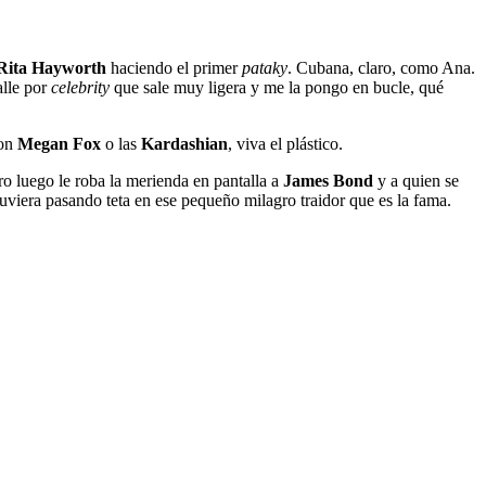
Rita
Hayworth
haciendo el primer
pataky
. Cubana, claro, como Ana.
alle por
celebrity
que sale muy ligera y me la pongo en bucle, qué
con
Megan Fox
o las
Kardashian
, viva el plástico.
ero luego le roba la merienda en pantalla a
James Bond
y a quien se
tuviera pasando teta en ese pequeño milagro traidor que es la fama.