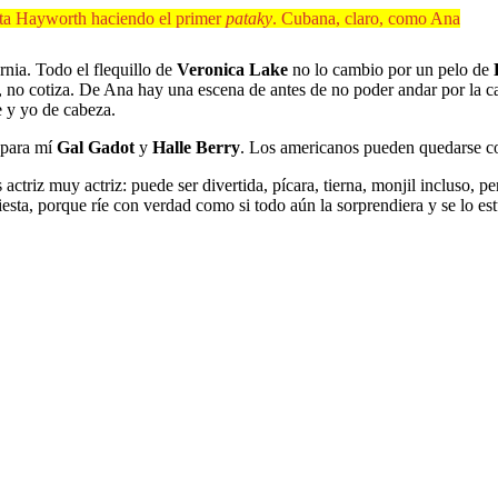
ita Hayworth haciendo el primer
pataky
. Cubana, claro, como Ana
rnia. Todo el flequillo de
Veronica Lake
no lo cambio por un pelo de
, no cotiza. De Ana hay una escena de antes de no poder andar por la c
e y yo de cabeza.
 para mí
Gal Gadot
y
Halle Berry
. Los americanos pueden quedarse 
actriz muy actriz: puede ser divertida, pícara, tierna, monjil incluso, p
fiesta, porque ríe con verdad como si todo aún la sorprendiera y se lo es