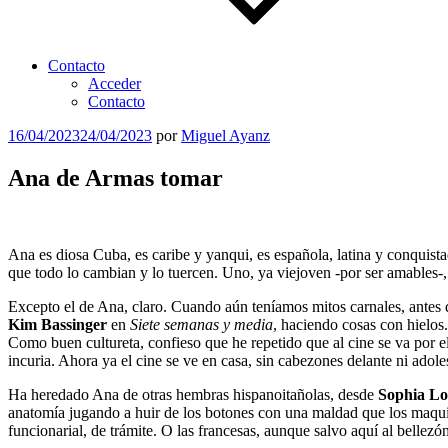
Contacto
Acceder
Contacto
Publicado
16/04/2023
24/04/2023
por
Miguel Ayanz
el
Ana de Armas tomar
Ana es diosa Cuba, es caribe y yanqui, es española, latina y conquista
que todo lo cambian y lo tuercen. Uno, ya viejoven -por ser amables-
Excepto el de Ana, claro. Cuando aún teníamos mitos carnales, antes d
Kim Bassinger
en
Siete semanas y media
, haciendo cosas con hielos.
Como buen cultureta, confieso que he repetido que al cine se va por e
incuria. Ahora ya el cine se ve en casa, sin cabezones delante ni ado
Ha heredado Ana de otras hembras hispanoitañolas, desde
Sophia
Lo
anatomía jugando a huir de los botones con una maldad que los maqu
funcionarial, de trámite. O las francesas, aunque salvo aquí al bellezó