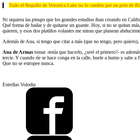
Todo el flequillo de Veronica Lake no lo cambio por un pelo de R
Ni siquiera las
pinups
que los grandes estudios iban creando en Califo
Qué forma de bailar y de quitarse un guante. Hoy, si no se quitan más
quieren, y esos dos platillos volantes me miran que planean abducirm
Además de Ana, si tengo que citar a más (que no tengo, pero quiero),
Ana de Armas
tomar -tenía que hacerlo, ¿seré el primero?- es además 
tercie. Y cuando ríe se hace conga en la calle, huele a humo y sabe a 
Que no se estropee nunca.
Estrellas Volodia