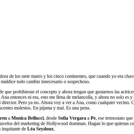
dora de los siete mares y los cinco continentes, que cuando yo era chav
, maldice todo cambio innecesario o sospechoso.
e que prohibieran el concepto y ahora tengan que gustarnos las actrices
 Ana entonces ni era, esto me llena de melancolía, y ahora no solo es y 
l director. Pero ya no. Ahora voy a ver a Ana, como cualquier vecino. 
lescentes molestos. En pijama y mal. Es una pena.
ren
a
Monica Bellucci
, desde
Sofía Vergara
a
Pe
, ese termostato que
iavelos del marketing de Hollywood dominan. Hagan lo que quieran co
n inquitante de
Léa
Seydoux
.