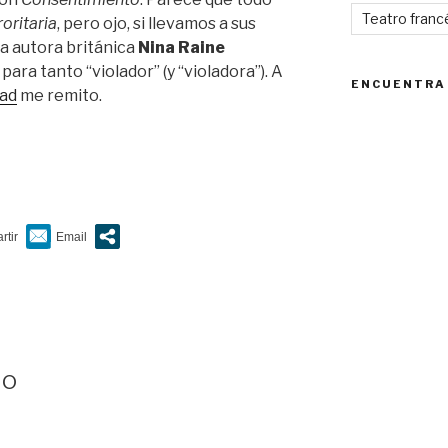
Teatro franc
roritaria
, pero ojo, si llevamos a sus
la autora británica
Nina Raine
para tanto “violador” (y “violadora”). A
ENCUENTRA
dad
me remito.
lo