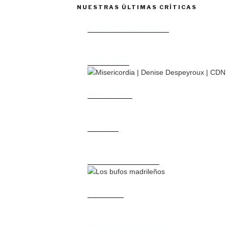
NUESTRAS ÚLTIMAS CRÍTICAS
El castillo de Lindabridis
Misericordia
Madre (Mère)
Tío Vania
Los bufos madrileños
Los gestos
Pequeño cúmulo de abismos