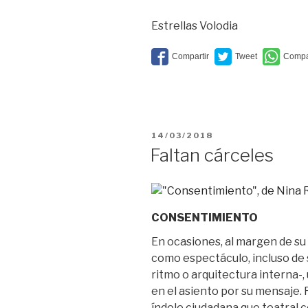
secundaria
Estrellas Volodia
PUBLICADO
14/03/2018
EL
Faltan cárceles
CONSENTIMIENTO
En ocasiones, al margen de su
como espectáculo, incluso de s
ritmo o arquitectura interna-
en el asiento por su mensaje
índole ciudadana que teatral 