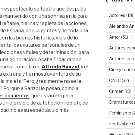
ETIQUETAS
un espectáculo de teatro que, después
Actores
(18)
ha mantenido con una sonrisa en la cara,
rañable, tierna y repleta de lecciones,
Alejandro An
 de España, de sus gentes y de toda una
Amor
(51)
n las buenas historias, viaja de lo
cuenta los avatares personales de un
Autores esp
elecciones vitales y determinación, para
Autores eur
a una generación. Acaba
El bar que se
a nueva comedia de
Alfredo Sanzol
, y el
Cine y teatro
 la extraña y hermosa aventura de su
CNTC
(32)
 la maleta. Pero, ¿realmente no se le
í. Porque a Sanzol le pesan, como a
Crimen
(19)
res momentos
, que están ahí para
Dramaturga
es un ejercicio de autoficción repleto de
dad, no es su espectáculo más
Feminismo
(
Festival de 
s
Historia
(32)