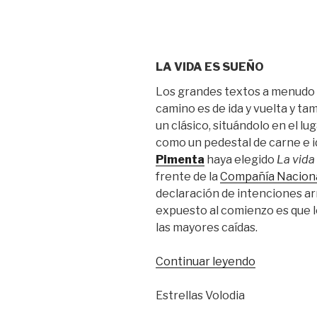
LA VIDA ES SUEÑO
Los grandes textos a menudo 
camino es de ida y vuelta y t
un clásico, situándolo en el l
como un pedestal de carne e i
Pimenta
haya elegido
La vida
frente de la
Compañía Naciona
declaración de intenciones arr
expuesto al comienzo es que 
las mayores caídas.
“El
Continuar leyendo
imperio
de
Estrellas Volodia
Portillo”