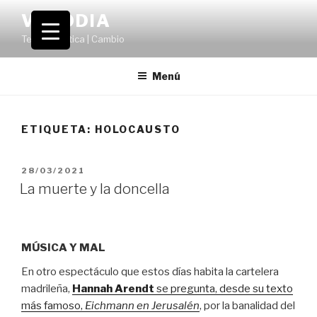
Saltar
VOLODIA
al
Teatro | Crítica | Cambio
contenido
Menú
ETIQUETA:
HOLOCAUSTO
PUBLICADO
28/03/2021
EL
La muerte y la doncella
MÚSICA Y MAL
En otro espectáculo que estos días habita la cartelera
madrileña,
Hannah Arendt
se pregunta, desde su texto
más famoso,
Eichmann en Jerusalén
, por la banalidad del