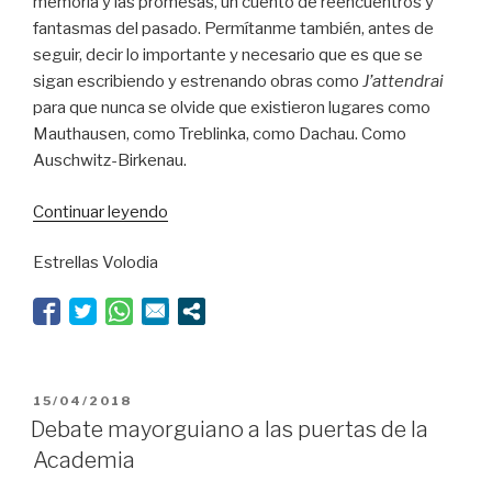
memoria y las promesas, un cuento de reencuentros y
fantasmas del pasado. Permítanme también, antes de
seguir, decir lo importante y necesario que es que se
sigan escribiendo y estrenando obras como
J’attendrai
para que nunca se olvide que existieron lugares como
Mauthausen, como Treblinka, como Dachau. Como
Auschwitz-Birkenau.
“La
Continuar leyendo
cuadratura
Estrellas Volodia
del
triángulo”
PUBLICADO
15/04/2018
EL
Debate mayorguiano a las puertas de la
Academia