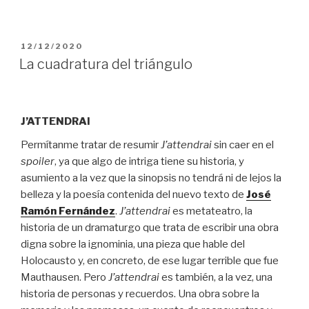
PUBLICADO
12/12/2020
EL
La cuadratura del triángulo
J’ATTENDRAI
Permítanme tratar de resumir
J’attendrai
sin caer en el
spoiler
, ya que algo de intriga tiene su historia, y
asumiento a la vez que la sinopsis no tendrá ni de lejos la
belleza y la poesía contenida del nuevo texto de
José
Ramón Fernández
.
J’attendrai
es metateatro, la
historia de un dramaturgo que trata de escribir una obra
digna sobre la ignominia, una pieza que hable del
Holocausto y, en concreto, de ese lugar terrible que fue
Mauthausen. Pero
J’attendrai
es también, a la vez, una
historia de personas y recuerdos. Una obra sobre la