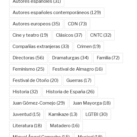
Autores españoles
(31)
Autores españoles contemporáneos
(129)
Autores europeos
(35)
CDN
(73)
Cine y teatro
(19)
Clásicos
(37)
CNTC
(32)
Compañías extranjeras
(33)
Crimen
(19)
Directoras
(56)
Dramaturgas
(34)
Familia
(72)
Feminismo
(25)
Festival de Almagro
(16)
Festival de Otoño
(20)
Guerras
(17)
Historia
(32)
Historia de España
(26)
Juan Gómez-Cornejo
(29)
Juan Mayorga
(18)
Juventud
(15)
Kamikaze
(13)
LGTBI
(30)
Literatura
(18)
Matadero
(16)