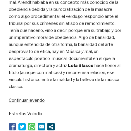
mal. Arendt hablaba en su concepto más conocido de la
obediencia debida y la burocratización de la masacre
como algo procedimental: el verdugo respondió ante el
tribunal por sus crímenes sin atisbo de remordimiento.
Tenía que hacerlo, vino a decir, porque era su trabajo y por
un imperativo moral de obediencia. Algo de banalidad,
aunque entendida de otra forma, la banalidad del arte
desprovisto de ética, hay en
Música y mal
, un
espectáculo poético-musical-documental en el que la
dramaturga, directora y actriz
Lola Blasco
hace honor al
título (aunque con matices) y recorre esa relación, ese
vínculo histórico entre la maldad y la belleza de la música
clásica.
“La
Continuar leyendo
muerte
Estrellas Volodia
y
la
doncella”