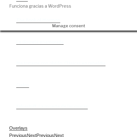
Funciona gracias a WordPress
The Book of Mormon
Manage consent
La discreta enamorada
Me trataste con olvido. Clásicas en rebeldía
Cielos
Falsestuff. La muerte de las musas
Overlays
Previous
Next
Previous
Next