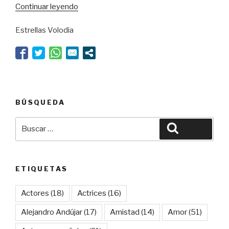
“Debate
Continuar leyendo
mayorguiano
Estrellas Volodia
a
las
puertas
de
la
Academia”
BÚSQUEDA
Buscar
Buscar
por:
ETIQUETAS
Actores
(18)
Actrices
(16)
Alejandro Andújar
(17)
Amistad
(14)
Amor
(51)