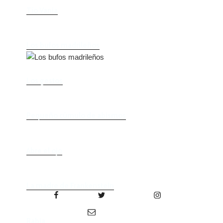
Tío Vania
Los bufos madrileños
Los gestos
Pequeño cúmulo de abismos
Abre el ojo
La madre de Frankenstein
Facebook
Twitter
Instagram
Correo electrónico
Rabia