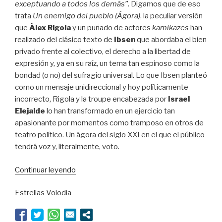
exceptuando a todos los demás”
. Digamos que de eso
trata
Un enemigo del pueblo (Ágora)
, la peculiar versión
que
Àlex Rigola
y un puñado de actores
kamikazes
han
realizado del clásico texto de
Ibsen
que abordaba el bien
privado frente al colectivo, el derecho a la libertad de
expresión y, ya en su raíz, un tema tan espinoso como la
bondad (o no) del sufragio universal. Lo que Ibsen planteó
como un mensaje unidireccional y hoy políticamente
incorrecto, Rigola y la troupe encabezada por
Israel
Elejalde
lo han transformado en un ejercicio tan
apasionante por momentos como tramposo en otros de
teatro político. Un ágora del siglo XXI en el que el público
tendrá voz y, literalmente, voto.
“El
Continuar leyendo
peor
Estrellas Volodia
sistema
de
Gobierno