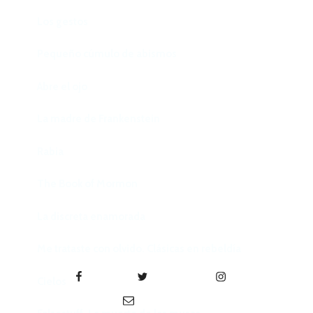
Los gestos
Pequeño cúmulo de abismos
Abre el ojo
La madre de Frankenstein
Rabia
The Book of Mormon
La discreta enamorada
Me trataste con olvido. Clásicas en rebeldía
Facebook
Twitter
Instagram
Cielos
Correo electrónico