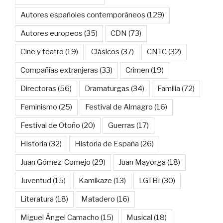
Autores españoles contemporáneos
(129)
Autores europeos
(35)
CDN
(73)
Cine y teatro
(19)
Clásicos
(37)
CNTC
(32)
Compañías extranjeras
(33)
Crimen
(19)
Directoras
(56)
Dramaturgas
(34)
Familia
(72)
Feminismo
(25)
Festival de Almagro
(16)
Festival de Otoño
(20)
Guerras
(17)
Historia
(32)
Historia de España
(26)
Juan Gómez-Cornejo
(29)
Juan Mayorga
(18)
Juventud
(15)
Kamikaze
(13)
LGTBI
(30)
Literatura
(18)
Matadero
(16)
Miguel Ángel Camacho
(15)
Musical
(18)