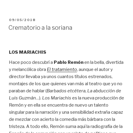
posible”
PUBLICADO
09/05/2018
EL
Crematorio a la soriana
LOS MARIACHIS
Hace poco descubrí a
Pablo Remón
en la bella, divertida
y melancólica obra
El tratamiento
, aunque el autor y
director llevaba ya unos cuantos títulos estrenados,
montajes de los que quienes van más al teatro que yo no
paraban de hablar (
Barbados etcétera
,
La abducción de
Luis Guzmán
…).
Los Mariachis
es la nueva producción de
Remón y en ella se encuentra de nuevo un talento
singular para la narración y una sensibilidad extraña capaz
de mezclar con acierto la comedia más bárbara con la
tristeza. A todo ello, Remón suma aquí la radiografía de la