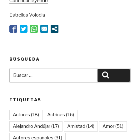
“El
Continuar leyendo
huracán
Estrellas Volodia
de
Animalario”
BÚSQUEDA
Buscar
Buscar
por:
ETIQUETAS
Actores
(18)
Actrices
(16)
Alejandro Andújar
(17)
Amistad
(14)
Amor
(51)
Autores españoles
(31)