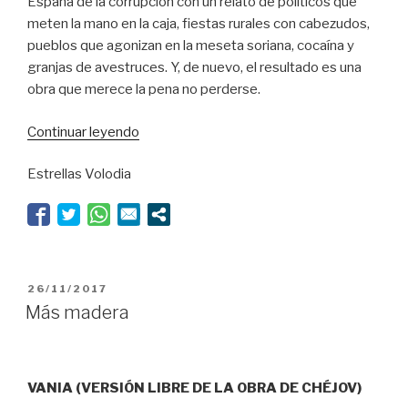
España de la corrupción con un relato de políticos que
meten la mano en la caja, fiestas rurales con cabezudos,
pueblos que agonizan en la meseta soriana, cocaína y
granjas de avestruces. Y, de nuevo, el resultado es una
obra que merece la pena no perderse.
“Crematorio
Continuar leyendo
a
Estrellas Volodia
la
soriana”
PUBLICADO
26/11/2017
EL
Más madera
VANIA (VERSIÓN LIBRE DE LA OBRA DE CHÉJOV)