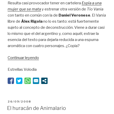
Resulta casi provocador tener en cartelera
Espía a una
mujer que se mata
y estrenar otra versión de
Tío Vania
con tanto en común con la de
Daniel Veronese
. El
Vania
libre de
Àlex Rigola
no lo es tanto: está fuertemente
sujeto al concepto de deconstrucción. Viene a durar casi
lo mismo que el del argentino y, como aquél, extrae la
esencia del texto para dejarla reducida a una espuma
aromática con cuatro personajes. ¿Copia?
“Más
Continuar leyendo
madera”
Estrellas Volodia
PUBLICADO
26/09/2008
EL
El huracán de Animalario