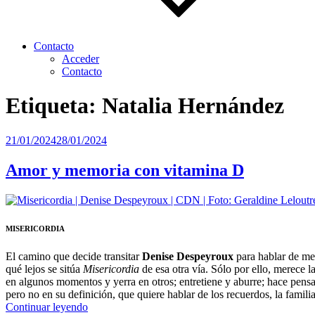
Contacto
Acceder
Contacto
Etiqueta:
Natalia Hernández
Publicado
21/01/2024
28/01/2024
el
Amor y memoria con vitamina D
MISERICORDIA
El camino que decide transitar
Denise Despeyroux
para hablar de mem
qué lejos se sitúa
Misericordia
de esa otra vía. Sólo por ello, merece l
en algunos momentos y yerra en otros; entretiene y aburre; hace pens
pero no en su definición, que quiere hablar de los recuerdos, la famili
“Amor
Continuar leyendo