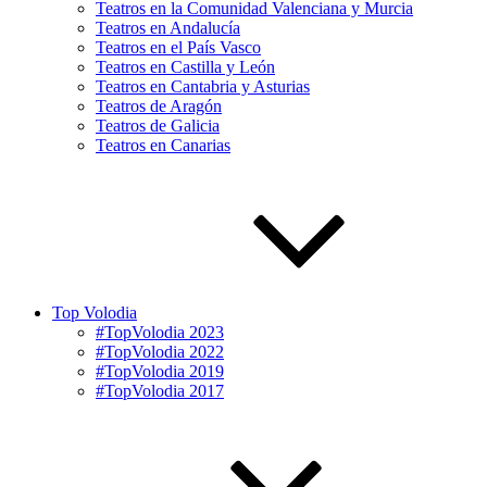
Teatros en la Comunidad Valenciana y Murcia
Teatros en Andalucía
Teatros en el País Vasco
Teatros en Castilla y León
Teatros en Cantabria y Asturias
Teatros de Aragón
Teatros de Galicia
Teatros en Canarias
Top Volodia
#TopVolodia 2023
#TopVolodia 2022
#TopVolodia 2019
#TopVolodia 2017