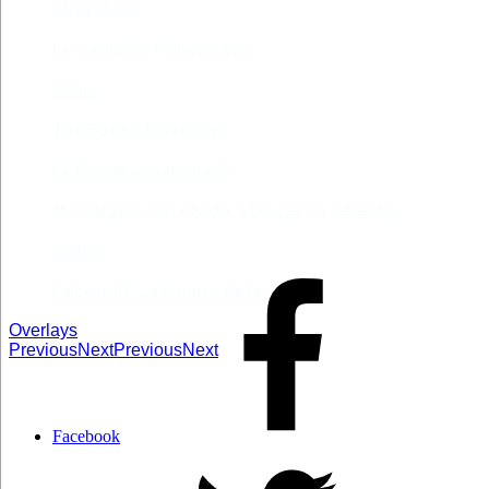
Abre el ojo
La madre de Frankenstein
Rabia
The Book of Mormon
La discreta enamorada
Me trataste con olvido. Clásicas en rebeldía
Cielos
Falsestuff. La muerte de las musas
Overlays
Previous
Next
Previous
Next
Facebook