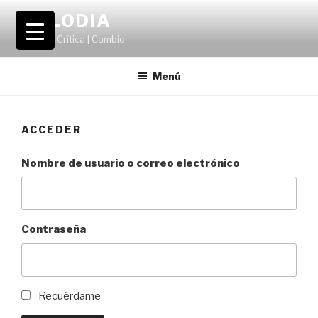
Saltar
VOLODIA
al
Teatro | Crítica | Cambio
contenido
Menú
ACCEDER
Nombre de usuario o correo electrónico
Contraseña
Recuérdame