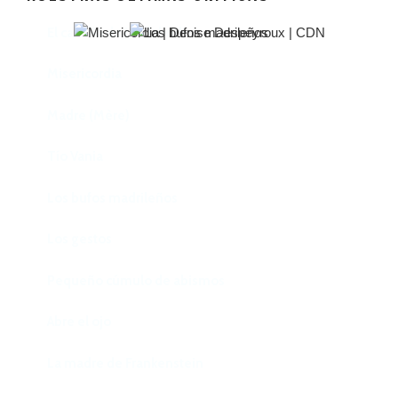
El castillo de Lindabridis
Misericordia
Madre (Mère)
Tío Vania
Los bufos madrileños
Los gestos
Pequeño cúmulo de abismos
Abre el ojo
La madre de Frankenstein