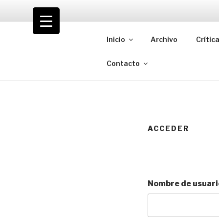
Saltar
al
VOLODIA
contenido
Inicio
Archivo
Crític
Teatro | Crítica | Cambio
Contacto
ACCEDER
Nombre de usuario