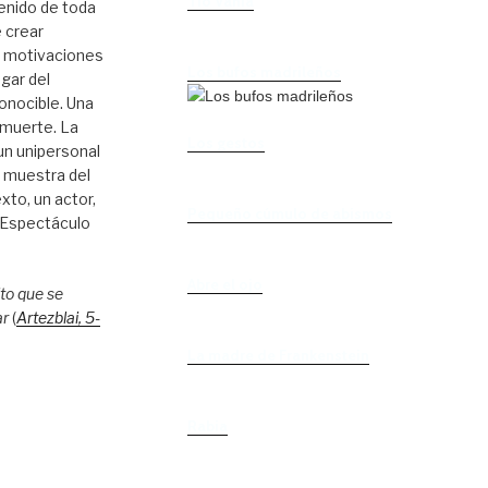
Tío Vania
enido de toda
 crear
s motivaciones
Los bufos madrileños
ugar del
onocible. Una
 muerte. La
Los gestos
 un unipersonal
e muestra del
xto, un actor,
Pequeño cúmulo de abismos
. Espectáculo
Abre el ojo
to que se
ar
(
Artezblai
, 5
-
La madre de Frankenstein
Rabia