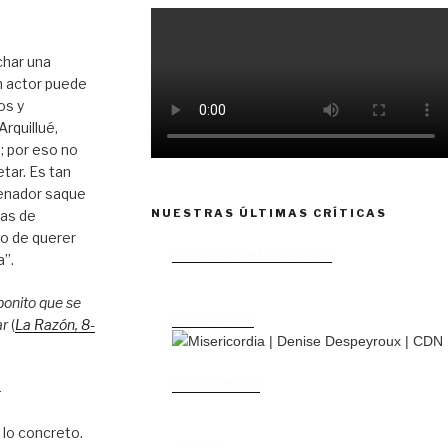
char una
n actor puede
os y
rquillué,
; por eso no
tar. Es tan
enador saque
NUESTRAS ÚLTIMAS CRÍTICAS
tas de
to de querer
El castillo de Lindabridis
a”.
bonito que se
Misericordia
ar
(
La Razón
, 8
-
Madre (Mère)
–
 lo concreto.