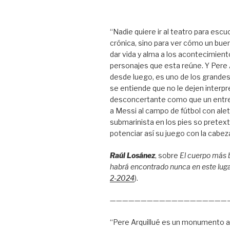
“Nadie quiere ir al teatro para escu
crónica, sino para ver cómo un bue
dar vida y alma a los acontecimient
personajes que esta reúne. Y Pere A
desde luego, es uno de los grandes
se entiende que no le dejen interpre
desconcertante como que un entr
a Messi al campo de fútbol con ale
submarinista en los pies so pretex
potenciar así su juego con la cabez
Raúl Losánez
, sobre
El cuerpo más 
habrá encontrado nunca en este lug
2-2024
).
———————————————————
“Pere Arquillué es un monumento a