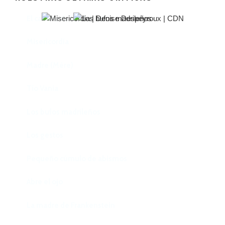
El castillo de Lindabridis
Misericordia
Madre (Mère)
Tío Vania
Los bufos madrileños
Los gestos
Pequeño cúmulo de abismos
Abre el ojo
La madre de Frankenstein