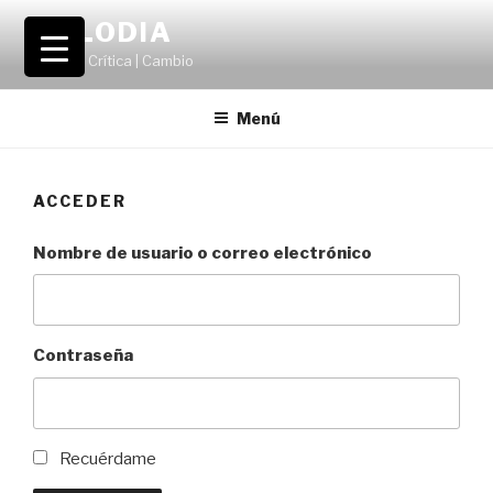
Saltar
VOLODIA
al
Teatro | Crítica | Cambio
contenido
Menú
ACCEDER
Nombre de usuario o correo electrónico
Contraseña
Recuérdame