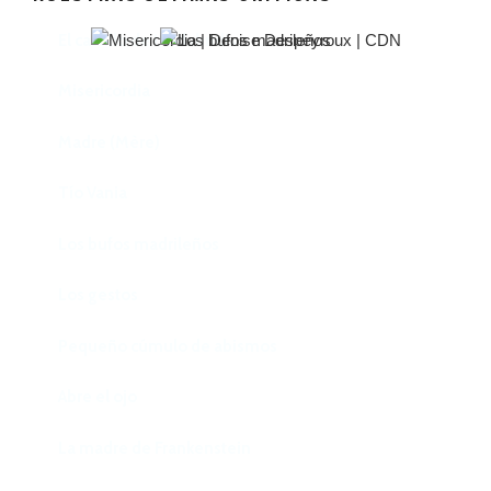
El castillo de Lindabridis
Misericordia
Madre (Mère)
Tío Vania
Los bufos madrileños
Los gestos
Pequeño cúmulo de abismos
Abre el ojo
La madre de Frankenstein