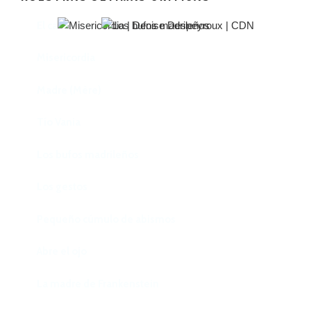
El castillo de Lindabridis
Misericordia
Madre (Mère)
Tío Vania
Los bufos madrileños
Los gestos
Pequeño cúmulo de abismos
Abre el ojo
La madre de Frankenstein