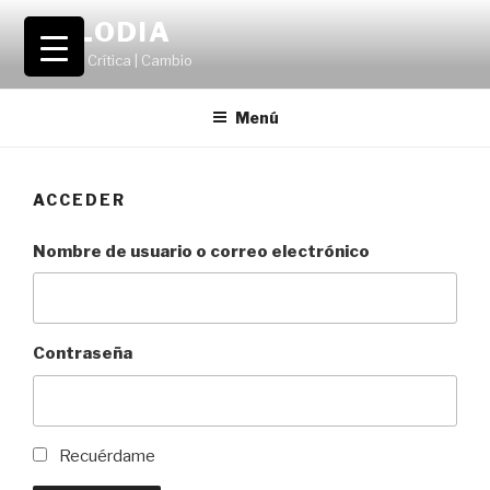
Saltar
VOLODIA
al
Teatro | Crítica | Cambio
contenido
Menú
ACCEDER
Nombre de usuario o correo electrónico
Contraseña
Recuérdame