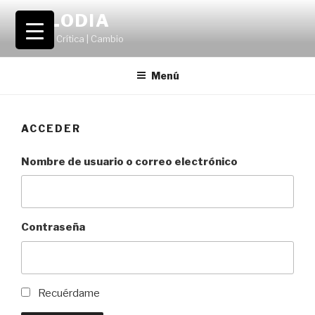
Saltar
VOLODIA
al
Teatro | Crítica | Cambio
contenido
Menú
ACCEDER
Nombre de usuario o correo electrónico
Contraseña
Recuérdame