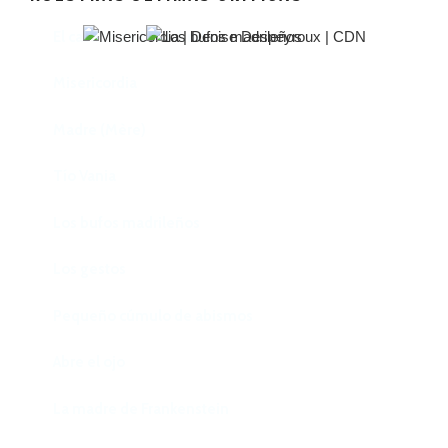
El castillo de Lindabridis
Misericordia
Madre (Mère)
Tío Vania
Los bufos madrileños
Los gestos
Pequeño cúmulo de abismos
Abre el ojo
La madre de Frankenstein