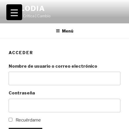
Saltar
VOLODIA
al
Teatro | Crítica | Cambio
contenido
Menú
ACCEDER
Nombre de usuario o correo electrónico
Contraseña
Recuérdame