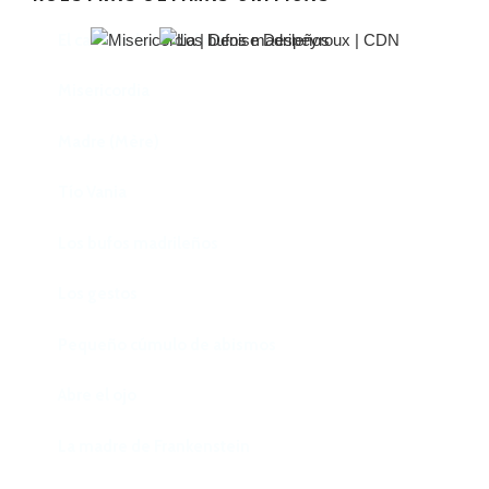
El castillo de Lindabridis
Misericordia
Madre (Mère)
Tío Vania
Los bufos madrileños
Los gestos
Pequeño cúmulo de abismos
Abre el ojo
La madre de Frankenstein