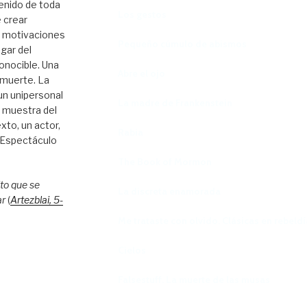
enido de toda
Los gestos
 crear
s motivaciones
Pequeño cúmulo de abismos
ugar del
onocible. Una
Abre el ojo
 muerte. La
 un unipersonal
La madre de Frankenstein
e muestra del
xto, un actor,
Rabia
. Espectáculo
The Book of Mormon
to que se
La discreta enamorada
ar
(
Artezblai
, 5
-
Me trataste con olvido. Clásicas en rebeldí
Cielos
Falsestuff. La muerte de las musas