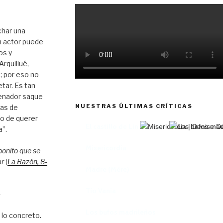
char una
n actor puede
os y
rquillué,
; por eso no
tar. Es tan
enador saque
NUESTRAS ÚLTIMAS CRÍTICAS
tas de
to de querer
El castillo de Lindabridis
a”.
Misericordia
bonito que se
ar
(
La Razón
, 8
-
Madre (Mère)
Tío Vania
–
Los bufos madrileños
 lo concreto.