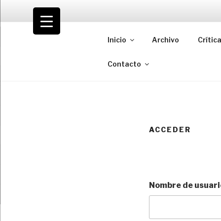
Saltar
al
VOLODIA
contenido
Inicio
Archivo
Crític
Teatro | Crítica | Cambio
Contacto
ACCEDER
Nombre de usuario