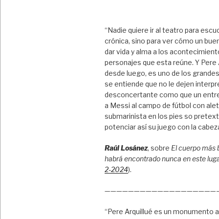
“Nadie quiere ir al teatro para escu
crónica, sino para ver cómo un bue
dar vida y alma a los acontecimient
personajes que esta reúne. Y Pere A
desde luego, es uno de los grandes
se entiende que no le dejen interpre
desconcertante como que un entr
a Messi al campo de fútbol con ale
submarinista en los pies so pretex
potenciar así su juego con la cabez
Raúl Losánez
, sobre
El cuerpo más 
habrá encontrado nunca en este lug
2-2024
).
———————————————————
“Pere Arquillué es un monumento a