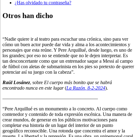
¿Has olvidado tu contraseña?
Otros han dicho
“Nadie quiere ir al teatro para escuchar una crónica, sino para ver
cómo un buen actor puede dar vida y alma a los acontecimientos y
personajes que esta reúne. Y Pere Arquillué, desde luego, es uno de
los grandes; por eso no se entiende que no le dejen interpretar. Es
tan desconcertante como que un entrenador saque a Messi al campo
de fútbol con aletas de submarinista en los pies so pretexto de querer
potenciar así su juego con la cabeza”.
Raúl Losánez
, sobre
El cuerpo más bonito que se habrá
encontrado nunca en este lugar
(
La Razón
, 8
-2-2024
).
———————————————————–
“Pere Arquillué es un monumento a lo concreto. Al cuerpo como
contenedor y contenido de toda expresión escénica. Una manera de
crear mundos, de generar en los públicos motivaciones para
completar esa historia de un lugar del interior de un punto
geográfico reconocible. Una rotonda que concentra el amor y la
muerte. La libertad y la represión. Es una obra, un unipersonal coral,