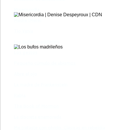
Misericordia
Madre (Mère)
Tío Vania
Los bufos madrileños
Los gestos
Pequeño cúmulo de abismos
Abre el ojo
La madre de Frankenstein
Rabia
The Book of Mormon
La discreta enamorada
Me trataste con olvido. Clásicas en rebeldía