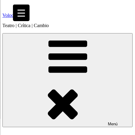
Saltar
al
Volodia
contenido
Teatro | Crítica | Cambio
Menú