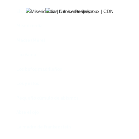
El castillo de Lindabridis
Misericordia
Madre (Mère)
Tío Vania
Los bufos madrileños
Los gestos
Pequeño cúmulo de abismos
Abre el ojo
La madre de Frankenstein