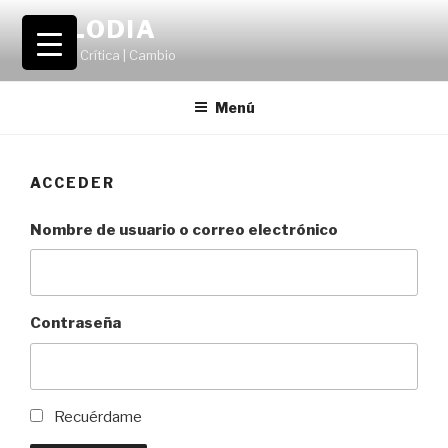
Saltar
VOLODIA
al
Teatro | Crítica | Cambio
contenido
Menú
ACCEDER
Nombre de usuario o correo electrónico
Contraseña
Recuérdame