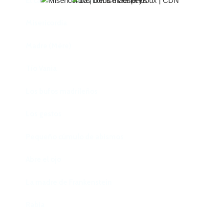
El castillo de Lindabridis
Misericordia
Madre (Mère)
Tío Vania
Los bufos madrileños
Los gestos
Pequeño cúmulo de abismos
Abre el ojo
La madre de Frankenstein
Rabia