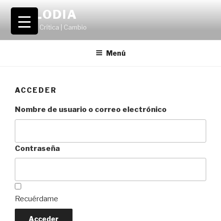
Saltar
VOLODIA
al
Teatro | Crítica | Cambio
contenido
Menú
ACCEDER
Nombre de usuario o correo electrónico
Contraseña
Recuérdame
Acceder