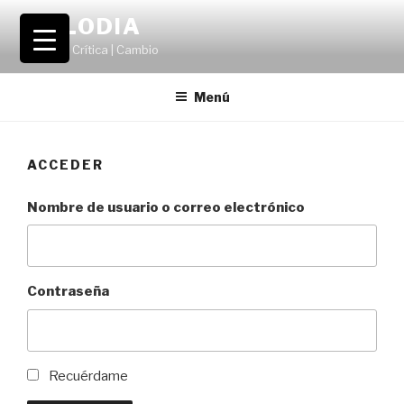
Saltar
VOLODIA
al
Teatro | Crítica | Cambio
contenido
Menú
ACCEDER
Nombre de usuario o correo electrónico
Contraseña
Recuérdame