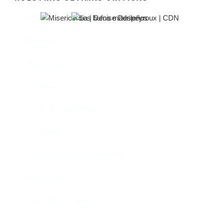
El castillo de Lindabridis
Misericordia
Madre (Mère)
Tío Vania
Los bufos madrileños
Los gestos
Pequeño cúmulo de abismos
Abre el ojo
La madre de Frankenstein