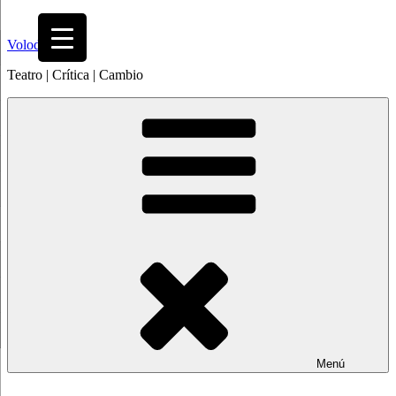
Saltar
al
Volodia
contenido
Teatro | Crítica | Cambio
Menú