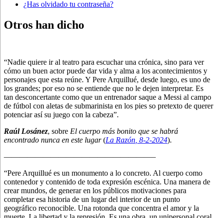
¿Has olvidado tu contraseña?
Otros han dicho
“Nadie quiere ir al teatro para escuchar una crónica, sino para ver
cómo un buen actor puede dar vida y alma a los acontecimientos y
personajes que esta reúne. Y Pere Arquillué, desde luego, es uno de
los grandes; por eso no se entiende que no le dejen interpretar. Es
tan desconcertante como que un entrenador saque a Messi al campo
de fútbol con aletas de submarinista en los pies so pretexto de querer
potenciar así su juego con la cabeza”.
Raúl Losánez
, sobre
El cuerpo más bonito que se habrá
encontrado nunca en este lugar
(
La Razón
, 8
-2-2024
).
———————————————————–
“Pere Arquillué es un monumento a lo concreto. Al cuerpo como
contenedor y contenido de toda expresión escénica. Una manera de
crear mundos, de generar en los públicos motivaciones para
completar esa historia de un lugar del interior de un punto
geográfico reconocible. Una rotonda que concentra el amor y la
muerte. La libertad y la represión. Es una obra, un unipersonal coral,