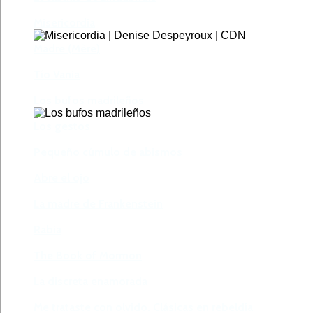
Misericordia
Madre (Mère)
Tío Vania
Los bufos madrileños
Los gestos
Pequeño cúmulo de abismos
Abre el ojo
La madre de Frankenstein
Rabia
The Book of Mormon
La discreta enamorada
Me trataste con olvido. Clásicas en rebeldía