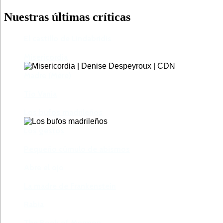
Nuestras últimas críticas
El castillo de Lindabridis
Misericordia
Madre (Mère)
Tío Vania
Los bufos madrileños
Los gestos
Pequeño cúmulo de abismos
Abre el ojo
La madre de Frankenstein
Rabia
The Book of Mormon