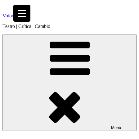
Saltar
al
Volodia
contenido
Teatro | Crítica | Cambio
Menú