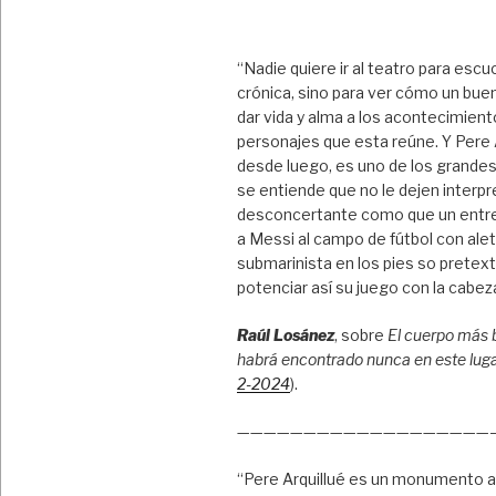
“Nadie quiere ir al teatro para escu
crónica, sino para ver cómo un bue
dar vida y alma a los acontecimient
personajes que esta reúne. Y Pere A
desde luego, es uno de los grandes
se entiende que no le dejen interpre
desconcertante como que un entr
a Messi al campo de fútbol con ale
submarinista en los pies so pretex
potenciar así su juego con la cabez
Raúl Losánez
, sobre
El cuerpo más 
habrá encontrado nunca en este lug
2-2024
).
———————————————————
“Pere Arquillué es un monumento a