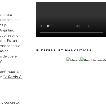
char una
n actor puede
os y
rquillué,
; por eso no
tar. Es tan
enador saque
NUESTRAS ÚLTIMAS CRÍTICAS
tas de
to de querer
El castillo de Lindabridis
a”.
Misericordia
bonito que se
ar
(
La Razón
, 8
-
Madre (Mère)
Tío Vania
–
Los bufos madrileños
 lo concreto.