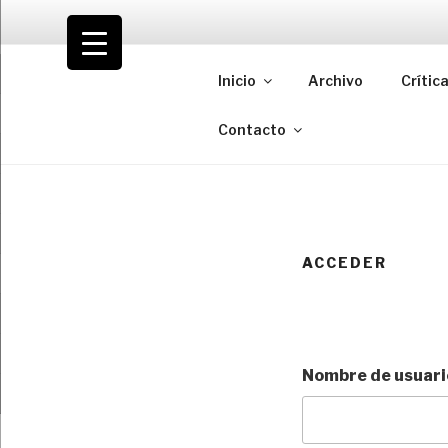
Saltar
al
VOLODIA
contenido
Inicio
Archivo
Crític
Teatro | Crítica | Cambio
Contacto
ACCEDER
Nombre de usuario