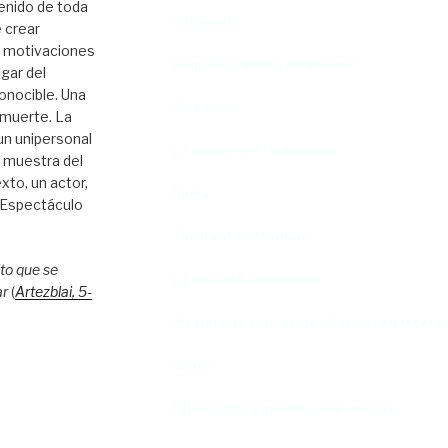
enido de toda
Los gestos
 crear
s motivaciones
Pequeño cúmulo de abismos
ugar del
onocible. Una
Abre el ojo
 muerte. La
 un unipersonal
La madre de Frankenstein
e muestra del
xto, un actor,
Rabia
. Espectáculo
The Book of Mormon
to que se
La discreta enamorada
ar
(
Artezblai
, 5
-
Me trataste con olvido. Clásicas en rebeldí
Cielos
Falsestuff. La muerte de las musas