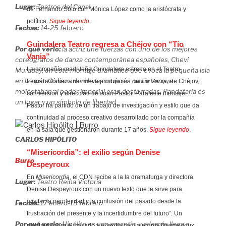
Lugar:
Teatros del Canal
de Fernando Soto con Mónica López como la aristócrata y
política.
Sigue leyendo
.
Fechas:
14-25 febrero
Guindalera Teatro regresa a Chéjov con “Tío
Por qué verlo:
la actriz une fuerzas con uno de los mejores
Vania”
coreógrafos de danza contemporánea españoles, Chevi
La compañía madrileña Guindalera estrena en el Teatro
Muraday, en este montaje dramático que evoca la pequeña isla
en la costa italiana donde las mujeres romanas que
Fernán Gómez una nueva producción de
Tío Vania
, de Chéjov,
molestaban al poder imperial eran desterradas. Pandataria es
con versión y dirección de Juan Pastor. Para este montaje,
un lugar y un símbolo de libertad.
Pastor ha partido de un trabajo de investigación y estilo que da
continuidad al proceso creativo desarrollado por la compañía
en la sala que gestionaron durante 17 años.
Sigue leyendo
.
CARLOS HIPÓLITO
“Misericordia”: el exilio según Denise
Burro
Despeyroux
En
Misericordia
, el CDN recibe a la la dramaturga y directora
Lugar:
Teatro Reina Victoria
Denise Despeyroux con un nuevo texto que le sirve para
“visitar la perplejidad y la confusión del pasado desde la
Fechas:
17 enero-18 febrero
frustración del presente y la incertidumbre del futuro”. Un
Por qué verlo:
Hipólito es una garantía, y además llega a
montaje sobre el pasado y el exilio con la propia Despeyroux