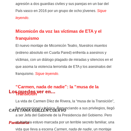
agresión a dos guardias civiles y sus parejas en un bar del
País vasco en 2016 por un grupo de ocho jóvenes.
Sigue
leyendo
.
Micomicón da voz las víctimas de ETA y el
franquismo
El nuevo montaje de Micomicón Teatro,
Nuestros muertos
(estreno absoluto en Cuarta Pared) enfrenta a asesinos y
víctimas, con un diálogo plagado de miradas y silencios en el
que asoma la violencia terrorista de ETA y los asesinatos del
franquismo.
Sigue leyendo
.
“Carmen, nada de nadie”: la “musa de la
Los puedes ver en…
Transición”
La vida de Carmen Díez de Rivera, la “musa de la Transición”,
fue excepcional y trágica. Renunciando a sus privilegios, llegó
CAYETANA GUILLÉN CUERVO
a ser Jefa del Gabinete de la Presidencia del Gobierno. Pero
Pandataria
su historia estuvo marcada por un terrible secreto familiar
,
una
vida que lleva a escena
Carmen, nada de nadie
, un montaje