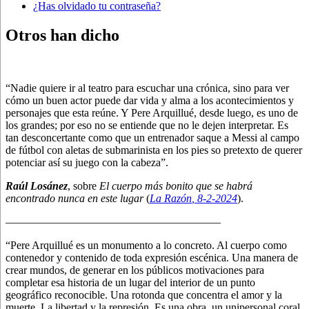
¿Has olvidado tu contraseña?
Otros han dicho
“Nadie quiere ir al teatro para escuchar una crónica, sino para ver
cómo un buen actor puede dar vida y alma a los acontecimientos y
personajes que esta reúne. Y Pere Arquillué, desde luego, es uno de
los grandes; por eso no se entiende que no le dejen interpretar. Es
tan desconcertante como que un entrenador saque a Messi al campo
de fútbol con aletas de submarinista en los pies so pretexto de querer
potenciar así su juego con la cabeza”.
Raúl Losánez
, sobre
El cuerpo más bonito que se habrá
encontrado nunca en este lugar
(
La Razón
, 8
-2-2024
).
———————————————————–
“Pere Arquillué es un monumento a lo concreto. Al cuerpo como
contenedor y contenido de toda expresión escénica. Una manera de
crear mundos, de generar en los públicos motivaciones para
completar esa historia de un lugar del interior de un punto
geográfico reconocible. Una rotonda que concentra el amor y la
muerte. La libertad y la represión. Es una obra, un unipersonal coral,