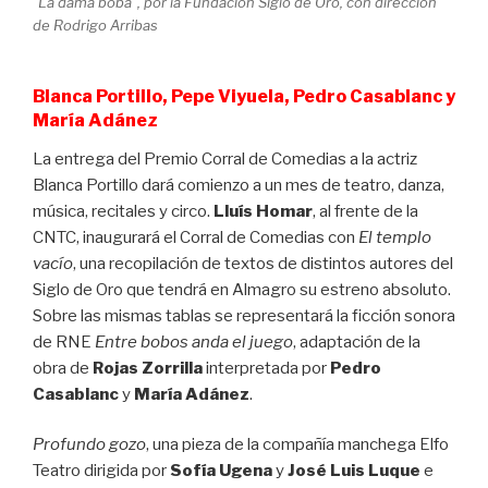
“La dama boba”, por la Fundación Siglo de Oro, con dirección
de Rodrigo Arribas
Blanca Portillo, Pepe Viyuela, Pedro Casablanc y
María Adánez
La entrega del Premio Corral de Comedias a la actriz
Blanca Portillo dará comienzo a un mes de teatro, danza,
música, recitales y circo.
Lluís Homar
, al frente de la
CNTC, inaugurará el Corral de Comedias con
El templo
vacío
, una recopilación de textos de distintos autores del
Siglo de Oro que tendrá en Almagro su estreno absoluto.
Sobre las mismas tablas se representará la ficción sonora
de RNE
Entre bobos
anda el juego
, adaptación de la
obra de
Rojas Zorrilla
interpretada por
Pedro
Casablanc
y
María Adánez
.
Profundo gozo
, una pieza de la compañía manchega Elfo
Teatro dirigida por
Sofía Ugena
y
José Luis Luque
e