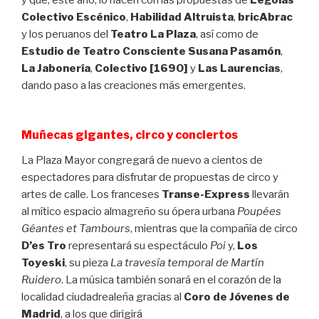
y que, este año, lo hacen con las propuestas de
Légolas
Colectivo Escénico
,
Habilidad Altruista
,
bricAbrac
y los peruanos del
Teatro La Plaza
, así como de
Estudio de Teatro Consciente Susana Pasamón
,
La Jabonería
,
Colectivo
[1690]
y
Las Laurencias
,
dando paso a las creaciones más emergentes.
Muñecas gigantes, circo y conciertos
La Plaza Mayor congregará de nuevo a cientos de
espectadores para disfrutar de propuestas de circo y
artes de calle. Los franceses
Transe-Express
llevarán
al mítico espacio almagreño su ópera urbana
Poupées
Géantes et Tambours
, mientras que la compañía de circo
D’es Tro
representará su espectáculo
Poi
y,
Los
Toyeski
, su pieza
La travesía temporal de Martín
Ruidero
. La música también sonará en el corazón de la
localidad ciudadrealeña gracias al
Coro de Jóvenes de
Madrid
, a los que dirigirá