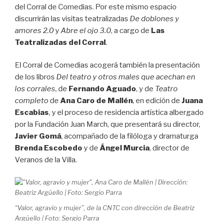
del Corral de Comedias. Por este mismo espacio
discurrirán las visitas teatralizadas
De doblones y
amores 2.0
y
Abre el ojo 3.0
, a cargo de
Las
Teatralizadas del Corral
.
El Corral de Comedias acogerá también la presentación
de los libros
Del teatro y otros males que acechan en
los corrales
, de
Fernando Aguado
, y de
Teatro
completo
de
Ana Caro de Mallén
, en edición de
Juana
Escabias
, y el proceso de residencia artística albergado
por la Fundación Juan March, que presentará su director,
Javier Gomá
, acompañado de la filóloga y dramaturga
Brenda Escobedo
y de
Ángel Murcia
, director de
Veranos de la Villa.
“Valor, agravio y mujer”, de la CNTC con dirección de Beatriz
Argüello | Foto: Sergio Parra