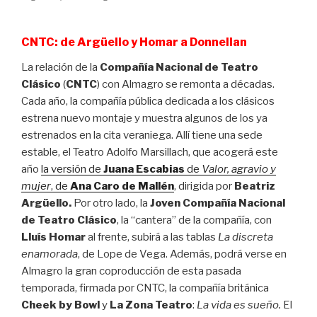
CNTC: de Argüello y Homar a Donnellan
La relación de la
Compañía Nacional de Teatro
Clásico
(
CNTC
) con Almagro se remonta a décadas.
Cada año, la compañía pública dedicada a los clásicos
estrena nuevo montaje y muestra algunos de los ya
estrenados en la cita veraniega. Allí tiene una sede
estable, el Teatro Adolfo Marsillach, que acogerá este
año
la versión de
Juana Escabias
de
Valor, agravio y
mujer
, de
Ana
Caro de Mallén
, dirigida por
Beatriz
Argüello.
Por otro lado, la
Joven Compañía Nacional
de Teatro Clásico
, la “cantera” de la compañía, con
Lluís Homar
al frente, subirá a las tablas
La discreta
enamorada
, de Lope de Vega. Además, podrá verse en
Almagro la gran coproducción de esta pasada
temporada, firmada por CNTC, la compañía británica
Cheek by Bowl
y
La Zona Teatro
:
La vida es sueño.
El