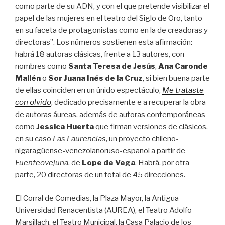
como parte de su ADN, y con el que pretende visibilizar el
papel de las mujeres en el teatro del Siglo de Oro, tanto
en su faceta de protagonistas como en la de creadoras y
directoras”. Los números sostienen esta afirmación:
habrá 18 autoras clásicas, frente a 13 autores, con
nombres como
Santa Teresa de Jesús
,
Ana Caronde
Mallén
o
Sor Juana Inés de la Cruz
, si bien buena parte
de ellas coinciden en un únido espectáculo,
Me trataste
con olvido
, dedicado precisamente e a recuperar la obra
de autoras áureas, además de autoras contemporáneas
como
Jessica Huerta
que firman versiones de clásicos,
en su caso
Las Laurencias
, un proyecto chileno-
nigaragüense-venezolanoruso-español a partir de
Fuenteovejuna
, de
Lope de Vega
. Habrá, por otra
parte, 20 directoras de un total de 45 direcciones.
El Corral de Comedias, la Plaza Mayor, la Antigua
Universidad Renacentista (AUREA), el Teatro Adolfo
Marsillach, el Teatro Municipal, la Casa Palacio de los