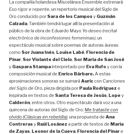
La compañía holandesa Miscelánea Ensemble estrenará
Eso rigor e repente
, un repertorio musical del Siglo de
Oro conducido por
Sara de los Campos
y
Guzmán
Calzada
. También tendrá lugar allí la presentación al
público de la obra de Eduardo Mayo
Yo deseo (recital
electrónico de inconfesiones femeninas)
, un
espectáculo musical sobre poemas de autoras áureas
como
Sor Juana Inés
,
Louise Labé
,
Florencia de
Pinar
,
Sor Violante del Cielo
,
Sor
María de San José
y
Gaspara Stampa
interpretado por
Eva Rufo
y con la
composición musical de
Enrico Bárbaro.
A estas
aproximaciones sonoras se sumará
Auric
con
Canciones
del Siglo de Oro
, pieza dirigida por
Paula Rodríguez
e
inspirada en textos de
Santa Teresa de Jesús
,
Lope
y
Calderón
, entre otros. Otro espectáculo dará voz a una
quincena de autoras del Siglo de Oro:
Me trataste con
olvido (Clásicas en rebeldía)
, una propuesta de
Ana
Contreras
y
Raúl Losánez
a partir de textos de
María
de Zayas
,
Leonor de la Cueva
,
Florencia del Pinar
e