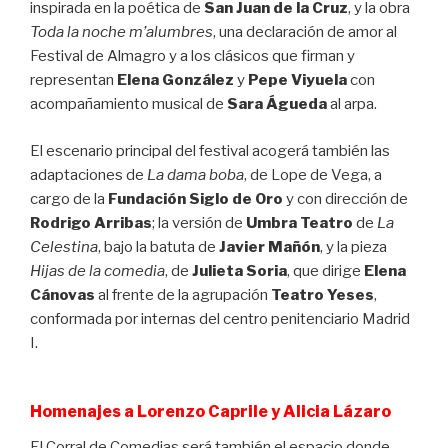
inspirada en la poética de
San Juan de la Cruz
, y la obra
Toda la noche m’alumbres
, una declaración de amor al
Festival de Almagro y a los clásicos que firman y
representan
Elena González
y
Pepe Viyuela
con
acompañamiento musical de
Sara Águeda
al arpa.
El escenario principal del festival acogerá también las
adaptaciones de
La dama
boba
, de Lope de Vega, a
cargo de la
Fundación Siglo de Oro
y con dirección de
Rodrigo Arribas
; la versión de
Umbra Teatro
de
La
Celestina
, bajo la batuta de
Javier Mañón
, y la pieza
Hijas de la comedia
, de
Julieta Soria
, que dirige
Elena
Cánovas
al frente de la agrupación
Teatro Yeses
,
conformada por internas del centro penitenciario Madrid
I.
Homenajes a Lorenzo Caprile y Alicia Lázaro
El Corral de Comedias será también el espacio donde