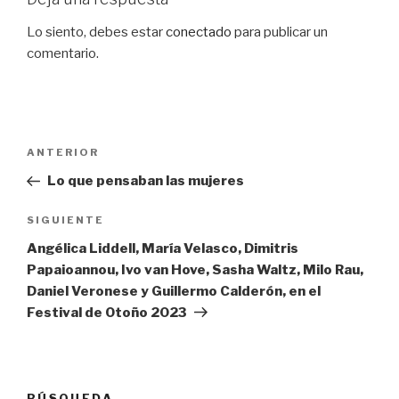
Lo siento, debes estar
conectado
para publicar un
comentario.
Navegación
Entrada
ANTERIOR
de
anterior:
Lo que pensaban las mujeres
entradas
Siguiente
SIGUIENTE
entrada
Angélica Liddell, María Velasco, Dimitris
Papaioannou, Ivo van Hove, Sasha Waltz, Milo Rau,
Daniel Veronese y Guillermo Calderón, en el
Festival de Otoño 2023
BÚSQUEDA