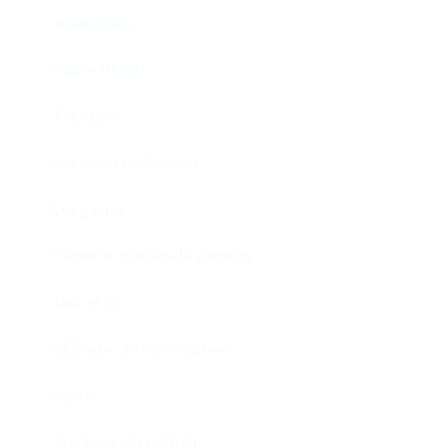
Misericordia
Madre (Mère)
Tío Vania
Los bufos madrileños
Los gestos
Pequeño cúmulo de abismos
Abre el ojo
La madre de Frankenstein
Rabia
The Book of Mormon