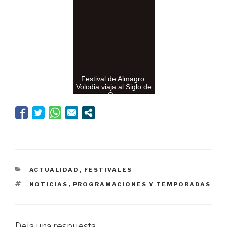
Gas, en la temporada
2023/24 de La Aba...
Festival de Almagro:
Volodia viaja al Siglo de
Oro
CATEGORÍAS
ACTUALIDAD
,
FESTIVALES
ETIQUETAS
NOTICIAS
,
PROGRAMACIONES Y TEMPORADAS
Deja una respuesta