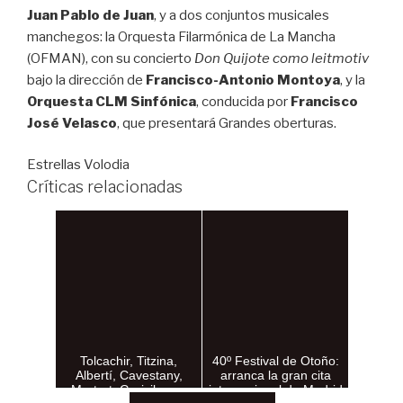
Juan Pablo de Juan
, y a dos conjuntos musicales
manchegos: la Orquesta Filarmónica de La Mancha
(OFMAN), con su concierto
Don Quijote como leitmotiv
bajo la dirección de
Francisco-Antonio Montoya
, y la
Orquesta CLM Sinfónica
, conducida por
Francisco
José Velasco
, que presentará Grandes oberturas.
Estrellas Volodia
Críticas relacionadas
Tolcachir, Titzina,
40º Festival de Otoño:
Albertí, Cavestany,
arranca la gran cita
Martret, Goricileya y
internacional de Madrid