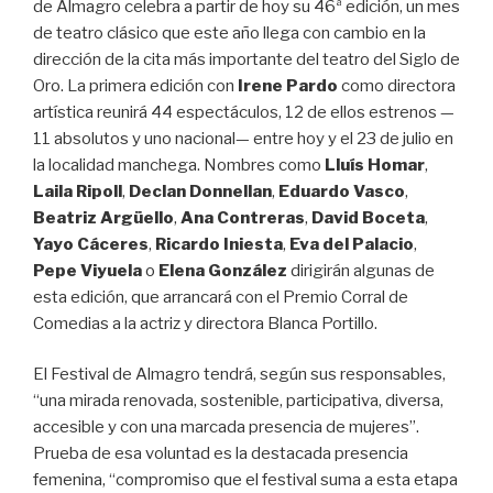
de Almagro celebra a partir de hoy su 46ª edición, un mes
de teatro clásico que este año llega con cambio en la
dirección de la cita más importante del teatro del Siglo de
Oro. La primera edición con
Irene Pardo
como directora
artística reunirá 44 espectáculos, 12 de ellos estrenos —
11 absolutos y uno nacional— entre hoy y el 23 de julio en
la localidad manchega. Nombres como
Lluís Homar
,
Laila Ripoll
,
Declan Donnellan
,
Eduardo Vasco
,
Beatriz Argüello
,
Ana Contreras
,
David Boceta
,
Yayo Cáceres
,
Ricardo Iniesta
,
Eva del Palacio
,
Pepe Viyuela
o
Elena González
dirigirán algunas de
esta edición, que arrancará con el Premio Corral de
Comedias a la actriz y directora Blanca Portillo.
El Festival de Almagro tendrá, según sus responsables,
“una mirada renovada, sostenible, participativa, diversa,
accesible y con una marcada presencia de mujeres”.
Prueba de esa voluntad es la destacada presencia
femenina, “compromiso que el festival suma a esta etapa