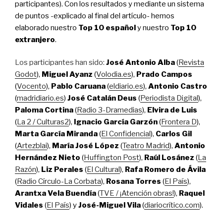
participantes). Con los resultados y mediante un sistema
de puntos -explicado al final del artículo- hemos
elaborado nuestro
Top 10 español
y nuestro
Top 10
extranjero
.
Los participantes han sido:
José Antonio Alba
(
Revista
Godot
),
Miguel Ayanz
(
Volodia.es
),
Prado Campos
(
Vocento
),
Pablo Caruana
(
eldiario.es
),
Antonio Castro
(
madridiario.es
)
José Catalán Deus
(
Periodista Digital
),
Paloma Cortina
(
Radio 3-Dramedias
),
Elvira de Luis
(
La 2 / Culturas2
),
Ignacio García Garzón
(
Frontera D
),
Marta García Miranda
(
El Confidencial
),
Carlos Gil
(
Artezblai
),
María José López
(
Teatro Madrid
),
Antonio
Hernández Nieto
(
Huffington Post
),
Raúl Losánez
(
La
Razón
),
Liz Perales
(
El Cultural
),
Rafa Romero de Ávila
(
Radio Círculo-La Corbata
),
Rosana Torres
(
El País
),
Arantxa Vela Buendía
(
TVE / ¡Atención obras!
),
Raquel
Vidales
(
El País
) y
José-Miguel Vila
(
diariocrítico.com
).