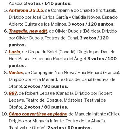
Abadía.
3 votos / 140 puntos.
Antígona 3 x 3,5
, de Companhia do Chapitô (Portugal).
Dirigido por José Carlos García y Claúdia Nóvoa. Espacio
Abierto Quinta de los Molinos.
3 votos / 120 puntos
.
Tragedie, new edit
, de Olivier Dubois (Bélgica). Dirigido
por Olivier Dubois. Teatros del Canal.
3 votos / 120
puntos.
Luzia
, de Cirque du Soleil (Canadá). Dirigido por Daniele
Finzi Pasca. Escenario Puerta del Ángel.
3 votos / 100
puntos.
Vortex
, de Compagnie Non Nova / Phia Ménard (Francia).
Dirigido por Phia Ménard. Teatros del Canal (Festival de
Otoño).
2 votos / 90 puntos.
887
, de Robert Lepage (Canadá). Dirigido por Robert
Lepage. Teatro del Bosque, Móstoles (Festival de
Otoño).
2 votos / 80 puntos.
Cómo convertirse en piedra
, de Manuela Infante (Chile).
Dirigido por Manuela Infante. Teatro de La Abadía
(Festival de Otoño).
2 votos / 60 puntos.