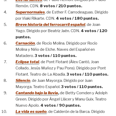
Remón. CDN.
8 votos / 210 puntos.
Supernormales
, de Esther F. Carrodeaguas. Dirigido
por Iñaki Rikarte. CDN.
4 votos / 180 puntos.
Breve historia del ferrocarril español
, de Joan
Yago. Dirigido por Beatriz Jaén. CDN.
4 votos / 120
puntos
.
Carnación
, de Rocío Molina. Dirigido por Rocío
Molina y Niño de Elche. Naves del Español en
Matadero.
3 votos / 110 puntos
.
Eclipse total
, de Pont Flotant (Àlex Cantó, Joan
Collado, Jesús Muñoz y Pau Pons). Dirigido por Pont
Flotant. Teatro de La Abadía.
3 votos / 110 puntos.
Silencio
, de Juan Mayorga. Dirigido por Juan
Mayorga. Teatro Español.
3 votos / 110 puntos
.
Cantando bajo la lluvia
,
de Betty Comden y Adolph
Green. Dirigido por Àngel Llàcer y Manu Guix. Teatro
Nuevo Apolo.
4 votos / 90 puntos.
La vida es sueño
, de Calderón de la Barca. Dirigido