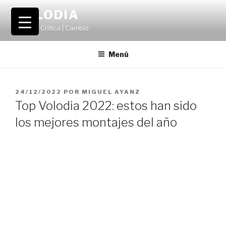
Saltar
VOLODIA
al
Teatro | Crítica | Cambio
contenido
Menú
PUBLICADO
24/12/2022
POR
MIGUEL AYANZ
EL
Top Volodia 2022: estos han sido
los mejores montajes del año