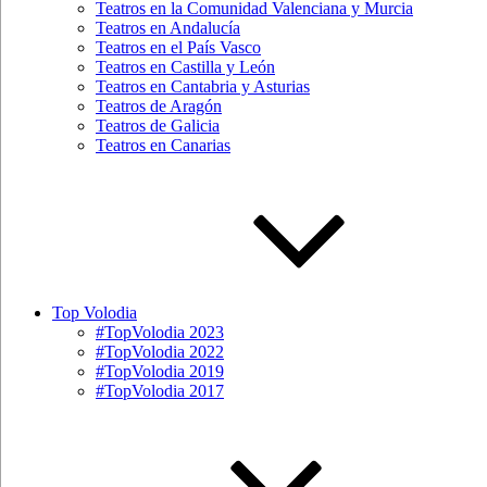
Teatros en la Comunidad Valenciana y Murcia
Teatros en Andalucía
Teatros en el País Vasco
Teatros en Castilla y León
Teatros en Cantabria y Asturias
Teatros de Aragón
Teatros de Galicia
Teatros en Canarias
Top Volodia
#TopVolodia 2023
#TopVolodia 2022
#TopVolodia 2019
#TopVolodia 2017