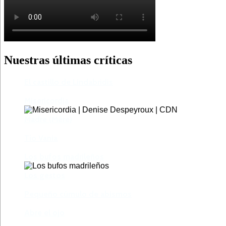
Nuestras últimas críticas
El castillo de Lindabridis
Misericordia
Madre (Mère)
Tío Vania
Los bufos madrileños
Los gestos
Pequeño cúmulo de abismos
Abre el ojo