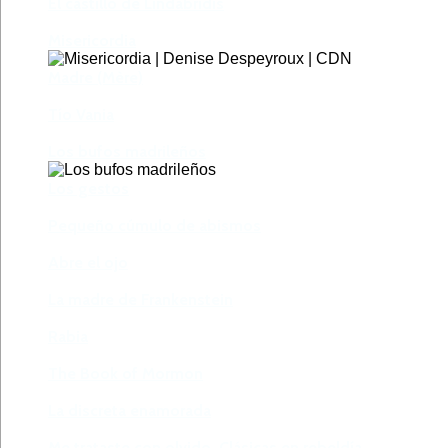
El castillo de Lindabridis
Misericordia
Madre (Mère)
Tío Vania
Los bufos madrileños
Los gestos
Pequeño cúmulo de abismos
Abre el ojo
La madre de Frankenstein
Rabia
The Book of Mormon
La discreta enamorada
Me trataste con olvido. Clásicas en rebeldía