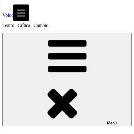
Saltar
al
Volodia
contenido
Teatro | Crítica | Cambio
Menú