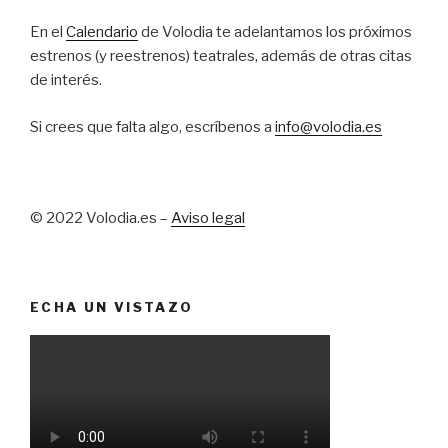
E
En el
Calendario
de Volodia te adelantamos los próximos
s
estrenos (y reestrenos) teatrales, además de otras citas
t
de interés.
r
e
Si crees que falta algo, escríbenos a
info@volodia.es
n
o
s
© 2022 Volodia.es –
Aviso legal
ECHA UN VISTAZO