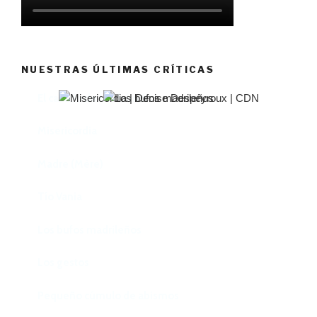
NUESTRAS ÚLTIMAS CRÍTICAS
El castillo de Lindabridis
Misericordia
Madre (Mère)
Tío Vania
Los bufos madrileños
Los gestos
Pequeño cúmulo de abismos