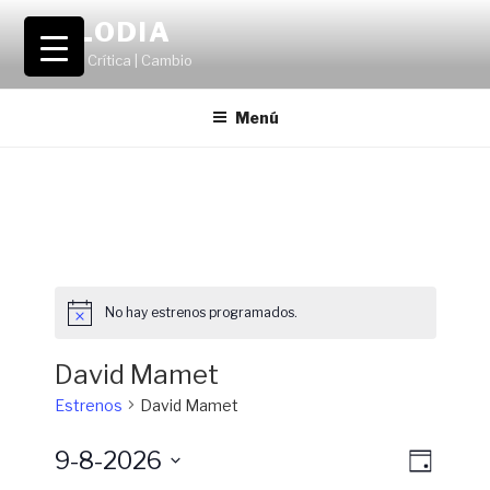
Saltar
VOLODIA
al
Teatro | Crítica | Cambio
contenido
Menú
No hay estrenos programados.
David Mamet
Estrenos
David Mamet
9-8-2026
N
N
D
a
a
í