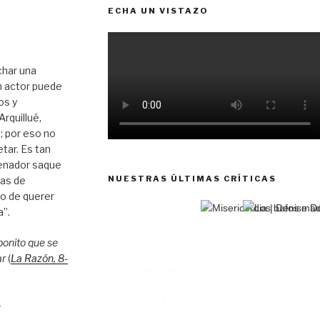
ECHA UN VISTAZO
char una
n actor puede
os y
rquillué,
; por eso no
tar. Es tan
enador saque
NUESTRAS ÚLTIMAS CRÍTICAS
tas de
to de querer
El castillo de Lindabridis
a”.
Misericordia
bonito que se
ar
(
La Razón
, 8
-
Madre (Mère)
Tío Vania
–