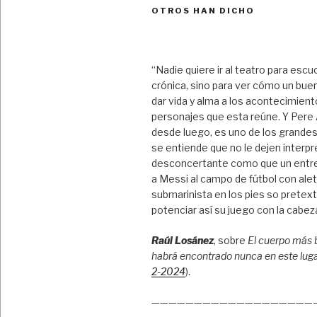
OTROS HAN DICHO
“Nadie quiere ir al teatro para escu
crónica, sino para ver cómo un bue
dar vida y alma a los acontecimient
personajes que esta reúne. Y Pere A
desde luego, es uno de los grandes
se entiende que no le dejen interpre
desconcertante como que un entr
a Messi al campo de fútbol con ale
submarinista en los pies so pretex
potenciar así su juego con la cabez
Raúl Losánez
, sobre
El cuerpo más 
habrá encontrado nunca en este lug
2-2024
).
———————————————————