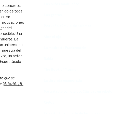
Los bufos madrileños
 lo concreto.
enido de toda
Los gestos
 crear
s motivaciones
Pequeño cúmulo de abismos
ugar del
onocible. Una
Abre el ojo
 muerte. La
 un unipersonal
La madre de Frankenstein
e muestra del
xto, un actor,
Rabia
. Espectáculo
The Book of Mormon
to que se
La discreta enamorada
ar
(
Artezblai
, 5
-
Me trataste con olvido. Clásicas en rebeldí
Cielos
Falsestuff. La muerte de las musas