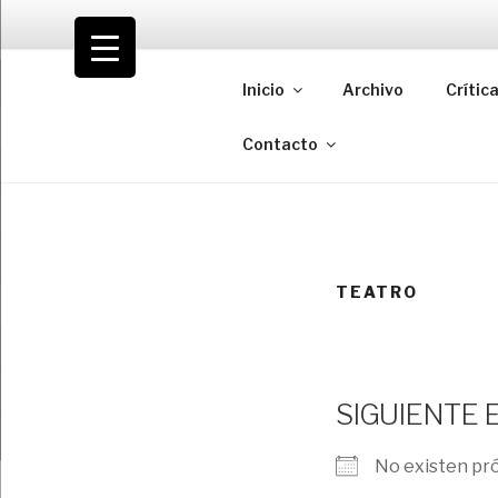
Saltar
al
VOLODIA
contenido
Inicio
Archivo
Crític
Teatro | Crítica | Cambio
Contacto
TEATRO
SIGUIENTE
No existen pr