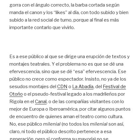
gorra con el ángulo correcto, la barba cortada según
manda el canon y los “likes” al día, con todo subido y bien
subido a la red social de turno, porque al final es más
importante contarlo que vivirlo.
Es a ese público al que se dirige una erupción de textos y
montajes teatrales. Y el problema no es que se dé una
efervescencia, sino que se dé “esa” efervescencia. Ese
público no crece como espectador. Insisto, no ya de los
sesudos montajes del
CDN
o
La Abadía
, del
Festival de
Otoño
o el pseudo-festival legado a los madrileños por
Rigola en el
Canal
, o de las compañías visitantes con lo
mejor de Europa o Iberoamérica, por citar algunos puntos
de encuentro de quienes aman el teatro como cultura.
No, ese público
milenial
(no todos los
milenial
son así,
claro, ni todo el público descrito pertenece a esa
generación, pero sí conforma su mayoría) no se