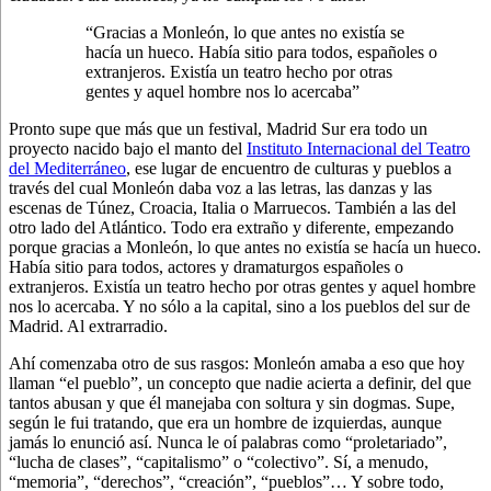
“Gracias a Monleón, lo que antes no existía se
hacía un hueco. Había sitio para todos, españoles o
extranjeros. Existía un teatro hecho por otras
gentes y aquel hombre nos lo acercaba”
Pronto supe que más que un festival, Madrid Sur era todo un
proyecto nacido bajo el manto del
Instituto Internacional del Teatro
del Mediterráneo
, ese lugar de encuentro de culturas y pueblos a
través del cual Monleón daba voz a las letras, las danzas y las
escenas de Túnez, Croacia, Italia o Marruecos. También a las del
otro lado del Atlántico. Todo era extraño y diferente, empezando
porque gracias a Monleón, lo que antes no existía se hacía un hueco.
Había sitio para todos, actores y dramaturgos españoles o
extranjeros. Existía un teatro hecho por otras gentes y aquel hombre
nos lo acercaba. Y no sólo a la capital, sino a los pueblos del sur de
Madrid. Al extrarradio.
Ahí comenzaba otro de sus rasgos: Monleón amaba a eso que hoy
llaman “el pueblo”, un concepto que nadie acierta a definir, del que
tantos abusan y que él manejaba con soltura y sin dogmas. Supe,
según le fui tratando, que era un hombre de izquierdas, aunque
jamás lo enunció así. Nunca le oí palabras como “proletariado”,
“lucha de clases”, “capitalismo” o “colectivo”. Sí, a menudo,
“memoria”, “derechos”, “creación”, “pueblos”… Y sobre todo,