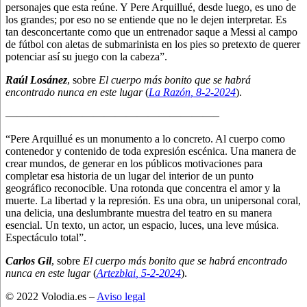
personajes que esta reúne. Y Pere Arquillué, desde luego, es uno de
los grandes; por eso no se entiende que no le dejen interpretar. Es
tan desconcertante como que un entrenador saque a Messi al campo
de fútbol con aletas de submarinista en los pies so pretexto de querer
potenciar así su juego con la cabeza”.
Raúl Losánez
, sobre
El cuerpo más bonito que se habrá
encontrado nunca en este lugar
(
La Razón
, 8
-2-2024
).
———————————————————–
“Pere Arquillué es un monumento a lo concreto. Al cuerpo como
contenedor y contenido de toda expresión escénica. Una manera de
crear mundos, de generar en los públicos motivaciones para
completar esa historia de un lugar del interior de un punto
geográfico reconocible. Una rotonda que concentra el amor y la
muerte. La libertad y la represión. Es una obra, un unipersonal coral,
una delicia, una deslumbrante muestra del teatro en su manera
esencial. Un texto, un actor, un espacio, luces, una leve música.
Espectáculo total”.
Carlos Gil
, sobre
El cuerpo más bonito que se habrá encontrado
nunca en este lugar
(
Artezblai
, 5
-2-2024
).
© 2022 Volodia.es –
Aviso legal