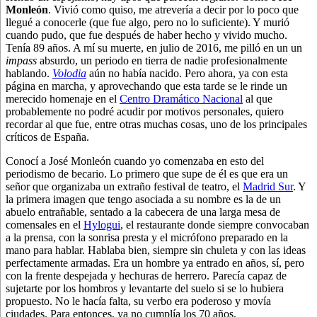
Monleón
. Vivió como quiso, me atrevería a decir por lo poco que
llegué a conocerle (que fue algo, pero no lo suficiente). Y murió
cuando pudo, que fue después de haber hecho y vivido mucho.
Tenía 89 años. A mí su muerte, en julio de 2016, me pilló en un un
impass
absurdo, un periodo en tierra de nadie profesionalmente
hablando.
Volodia
aún no había nacido. Pero ahora, ya con esta
página en marcha, y aprovechando que esta tarde se le rinde un
merecido homenaje en el
Centro Dramático Nacional
al que
probablemente no podré acudir por motivos personales, quiero
recordar al que fue, entre otras muchas cosas, uno de los principales
críticos de España.
Conocí a José Monleón cuando yo comenzaba en esto del
periodismo de becario. Lo primero que supe de él es que era un
señor que organizaba un extraño festival de teatro, el
Madrid Sur
. Y
la primera imagen que tengo asociada a su nombre es la de un
abuelo entrañable, sentado a la cabecera de una larga mesa de
comensales en el
Hylogui
, el restaurante donde siempre convocaban
a la prensa, con la sonrisa presta y el micrófono preparado en la
mano para hablar. Hablaba bien, siempre sin chuleta y con las ideas
perfectamente armadas. Era un hombre ya entrado en años, sí, pero
con la frente despejada y hechuras de herrero. Parecía capaz de
sujetarte por los hombros y levantarte del suelo si se lo hubiera
propuesto. No le hacía falta, su verbo era poderoso y movía
ciudades. Para entonces, ya no cumplía los 70 años.