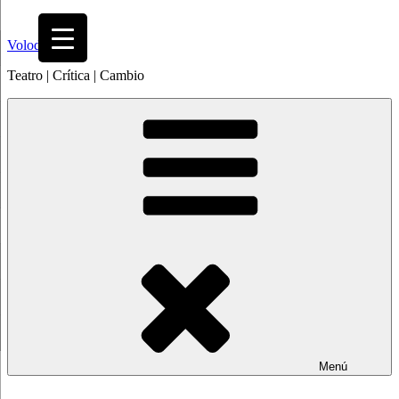
Saltar
al
Volodia
contenido
Teatro | Crítica | Cambio
Menú