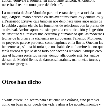
aplicar, equivale a adulterar su importante función. Al crítico lo
necesita el teatro como parte del debate”.
La memoria de José Monleón para mí estará siempre asociada a su
hija,
Ángela
, mano derecha en sus aventuras teatrales y culturales, y
a
Fernando Esteve
-que también nos dejó hace unos años antes de
lo debido-, quien ejerció las funciones de relaciones con la prensa de
su festival. Ambos aportaron siempre a la comunicación y la gestión
del instituto y el festival una cercanía y humanidad que las modernas
teorías de la prisa y la eficiencia no aprobarían. Fallecido Monleón,
su proyecto parece perderse, como lágrimas en la lluvia. Quedan las
hemerotecas, sí, una historia que nos habla de un hombre bueno que
tenía sueños y que lo daba todo por hacerlos realidad. Aunque creo
que él hubiera preferido seguir viendo, allá donde esté, los teatros
del sur de Madrid llenos de danzas saharahuis, marionetas turcas y
máscaras griegas.
.
Otros han dicho
“Nadie quiere ir al teatro para escuchar una crónica, sino para ver
cómo un buen actor puede dar vida y alma a los acontecimientos y