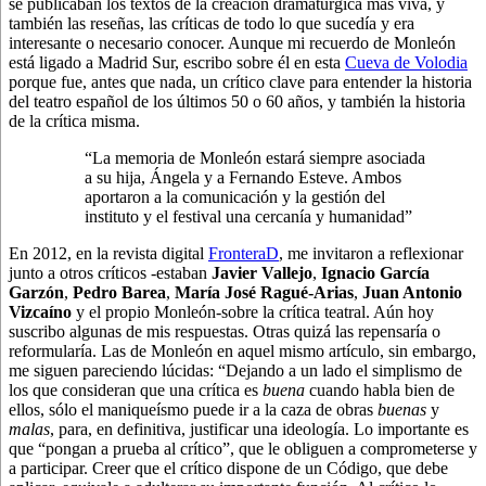
se publicaban los textos de la creación dramatúrgica más viva, y
también las reseñas, las críticas de todo lo que sucedía y era
interesante o necesario conocer. Aunque mi recuerdo de Monleón
está ligado a Madrid Sur, escribo sobre él en esta
Cueva de Volodia
porque fue, antes que nada, un crítico clave para entender la historia
del teatro español de los últimos 50 o 60 años, y también la historia
de la crítica misma.
“La memoria de Monleón estará siempre asociada
a su hija, Ángela y a Fernando Esteve. Ambos
aportaron a la comunicación y la gestión del
instituto y el festival una cercanía y humanidad”
En 2012, en la revista digital
FronteraD
, me invitaron a reflexionar
junto a otros críticos -estaban
Javier Vallejo
,
Ignacio García
Garzón
,
Pedro Barea
,
María José Ragué-Arias
,
Juan Antonio
Vizcaíno
y el propio Monleón-sobre la crítica teatral. Aún hoy
suscribo algunas de mis respuestas. Otras quizá las repensaría o
reformularía. Las de Monleón en aquel mismo artículo, sin embargo,
me siguen pareciendo lúcidas: “Dejando a un lado el simplismo de
los que consideran que una crítica es
buena
cuando habla bien de
ellos, sólo el maniqueísmo puede ir a la caza de obras
buenas
y
malas
, para, en definitiva, justificar una ideología. Lo importante es
que “pongan a prueba al crítico”, que le obliguen a comprometerse y
a participar. Creer que el crítico dispone de un Código, que debe