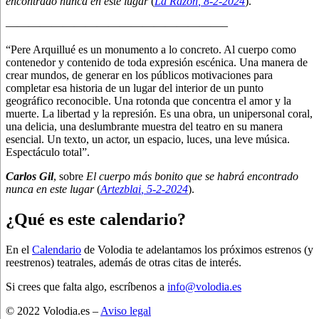
encontrado nunca en este lugar
(
La Razón
, 8
-2-2024
).
———————————————————–
“Pere Arquillué es un monumento a lo concreto. Al cuerpo como
contenedor y contenido de toda expresión escénica. Una manera de
crear mundos, de generar en los públicos motivaciones para
completar esa historia de un lugar del interior de un punto
geográfico reconocible. Una rotonda que concentra el amor y la
muerte. La libertad y la represión. Es una obra, un unipersonal coral,
una delicia, una deslumbrante muestra del teatro en su manera
esencial. Un texto, un actor, un espacio, luces, una leve música.
Espectáculo total”.
Carlos Gil
, sobre
El cuerpo más bonito que se habrá encontrado
nunca en este lugar
(
Artezblai
, 5
-2-2024
).
¿Qué es este calendario?
En el
Calendario
de Volodia te adelantamos los próximos estrenos (y
reestrenos) teatrales, además de otras citas de interés.
Si crees que falta algo, escríbenos a
info@volodia.es
© 2022 Volodia.es –
Aviso legal