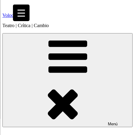
Saltar
al
Volodia
contenido
Teatro | Crítica | Cambio
Menú