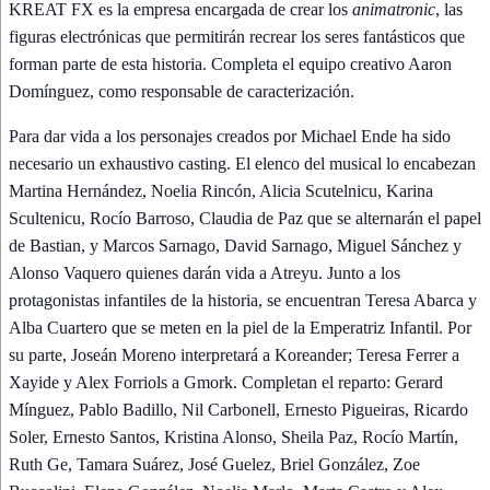
KREAT FX es la empresa encargada de crear los
animatronic
, las
figuras electrónicas que permitirán recrear los seres fantásticos que
forman parte de esta historia. Completa el equipo creativo Aaron
Domínguez, como responsable de caracterización.
Para dar vida a los personajes creados por Michael Ende ha sido
necesario un exhaustivo casting. El elenco del musical lo encabezan
Martina Hernández, Noelia Rincón, Alicia Scutelnicu, Karina
Scultenicu, Rocío Barroso, Claudia de Paz que se alternarán el papel
de Bastian, y Marcos Sarnago, David Sarnago, Miguel Sánchez y
Alonso Vaquero quienes darán vida a Atreyu. Junto a los
protagonistas infantiles de la historia, se encuentran Teresa Abarca y
Alba Cuartero que se meten en la piel de la Emperatriz Infantil. Por
su parte, Joseán Moreno interpretará a Koreander; Teresa Ferrer a
Xayide y Alex Forriols a Gmork. Completan el reparto: Gerard
Mínguez, Pablo Badillo, Nil Carbonell, Ernesto Pigueiras, Ricardo
Soler, Ernesto Santos, Kristina Alonso, Sheila Paz, Rocío Martín,
Ruth Ge, Tamara Suárez, José Guelez, Briel González, Zoe