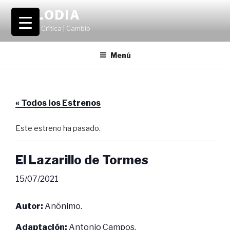
Saltar
VOLODIA
al
Teatro | Crítica | Cambio
contenido
Menú
« Todos los Estrenos
Este estreno ha pasado.
El Lazarillo de Tormes
15/07/2021
Autor:
Anónimo.
Adaptación:
Antonio Campos.