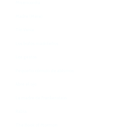
Misericordia
Madre (Mère)
Tío Vania
Los bufos madrileños
Los gestos
Pequeño cúmulo de abismos
Abre el ojo
La madre de Frankenstein
Rabia
The Book of Mormon