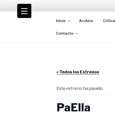
Saltar
al
VOLODIA
contenido
Inicio
Archivo
Crític
Teatro | Crítica | Cambio
Contacto
« Todos los Estrenos
Este estreno ha pasado.
PaElla