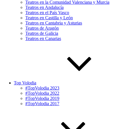
Teatros en la Comunidad Valenciana y Murcia
Teatros en Andalucía
Teatros en el País Vasco
Teatros en Castilla y León
Teatros en Cantabria y Asturias
Teatros de Aragón
Teatros de Galicia
Teatros en Canarias
Top Volodia
#TopVolodia 2023
#TopVolodia 2022
#TopVolodia 2019
#TopVolodia 2017