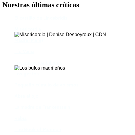
Nuestras últimas críticas
El castillo de Lindabridis
Misericordia
Madre (Mère)
Tío Vania
Los bufos madrileños
Los gestos
Pequeño cúmulo de abismos
Abre el ojo
La madre de Frankenstein
Rabia
The Book of Mormon