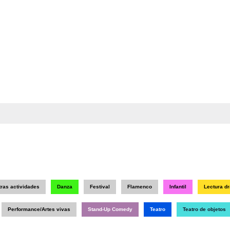
tras actividades
Danza
Festival
Flamenco
Infantil
Lectura d
Performance/Artes vivas
Stand-Up Comedy
Teatro
Teatro de objetos