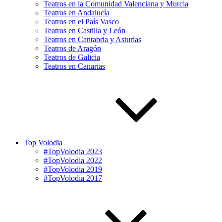
Teatros en la Comunidad Valenciana y Murcia
Teatros en Andalucía
Teatros en el País Vasco
Teatros en Castilla y León
Teatros en Cantabria y Asturias
Teatros de Aragón
Teatros de Galicia
Teatros en Canarias
Top Volodia
#TopVolodia 2023
#TopVolodia 2022
#TopVolodia 2019
#TopVolodia 2017