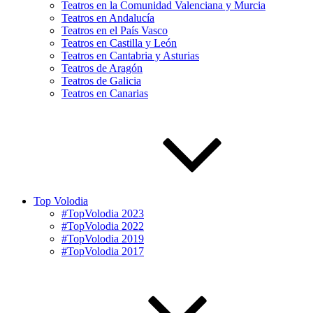
Teatros en la Comunidad Valenciana y Murcia
Teatros en Andalucía
Teatros en el País Vasco
Teatros en Castilla y León
Teatros en Cantabria y Asturias
Teatros de Aragón
Teatros de Galicia
Teatros en Canarias
Top Volodia
#TopVolodia 2023
#TopVolodia 2022
#TopVolodia 2019
#TopVolodia 2017