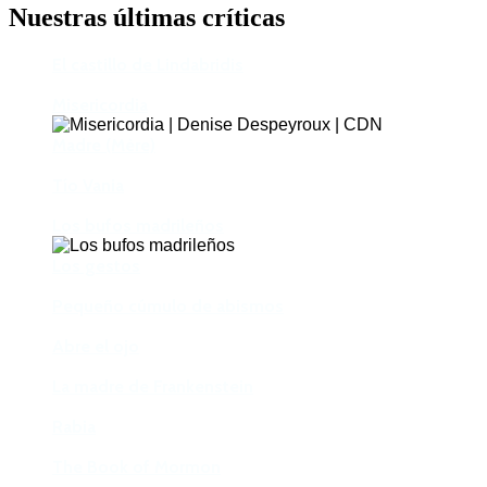
Nuestras últimas críticas
El castillo de Lindabridis
Misericordia
Madre (Mère)
Tío Vania
Los bufos madrileños
Los gestos
Pequeño cúmulo de abismos
Abre el ojo
La madre de Frankenstein
Rabia
The Book of Mormon