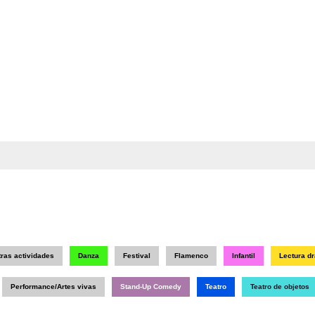
tras actividades
Danza
Festival
Flamenco
Infantil
Lectura d
Performance/Artes vivas
Stand-Up Comedy
Teatro
Teatro de objetos