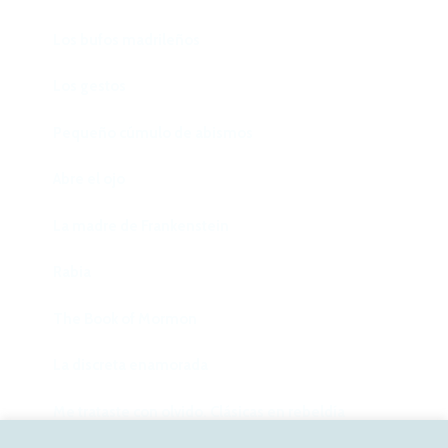
Los bufos madrileños
Los gestos
Pequeño cúmulo de abismos
Abre el ojo
La madre de Frankenstein
Rabia
The Book of Mormon
La discreta enamorada
Me trataste con olvido. Clásicas en rebeldía
Facebook
Twitter
Instagram