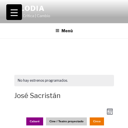
Saltar
VOLODIA
al
Teatro | Crítica | Cambio
contenido
Menú
No hay estrenos programados.
José Sacristán
N
N
M
a
a
e
Cabaré
Cine / Teatro proyectado
Circo
s
v
v