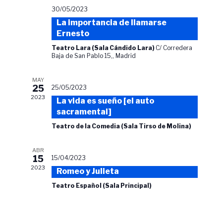
n
s
30/05/2023
a
t
La importancia de llamarse
r
r
Ernesto
f
e
Teatro Lara (Sala Cándido Lara)
C/ Corredera
e
Baja de San Pablo 15,, Madrid
n
c
o
h
MAY
s
a
25
25/05/2023
2023
.
La vida es sueño [el auto
sacramental]
Teatro de la Comedia (Sala Tirso de Molina)
ABR
15
15/04/2023
2023
Romeo y Julieta
Teatro Español (Sala Principal)