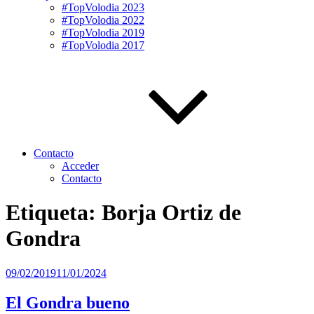
#TopVolodia 2023
#TopVolodia 2022
#TopVolodia 2019
#TopVolodia 2017
Contacto
Acceder
Contacto
Etiqueta:
Borja Ortiz de
Gondra
Publicado
09/02/2019
11/01/2024
el
El Gondra bueno