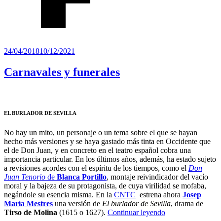
Publicado
24/04/2018
10/12/2021
el
Carnavales y funerales
EL BURLADOR DE SEVILLA
No hay un mito, un personaje o un tema sobre el que se hayan
hecho más versiones y se haya gastado más tinta en Occidente que
el de Don Juan, y en concreto en el teatro español cobra una
importancia particular. En los últimos años, además, ha estado sujeto
a revisiones acordes con el espíritu de los tiempos, como el
Don
Juan Tenorio
de
Blanca Portillo
, montaje reivindicador del vacío
moral y la bajeza de su protagonista, de cuya virilidad se mofaba,
negándole su esencia misma. En la
CNTC
estrena ahora
Josep
María Mestres
una versión de
El burlador de Sevilla
, drama de
“Carnavales
Tirso de Molina
(1615 o 1627).
Continuar leyendo
y