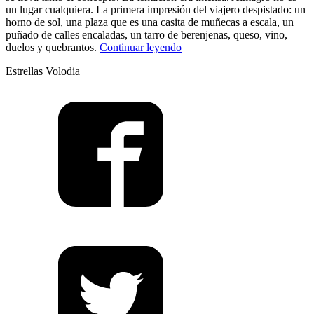
un lugar cualquiera. La primera impresión del viajero despistado: un
horno de sol, una plaza que es una casita de muñecas a escala, un
puñado de calles encaladas, un tarro de berenjenas, queso, vino,
“Festival
duelos y quebrantos.
Continuar leyendo
de
Estrellas Volodia
Almagro:
Volodia
viaja
al
Siglo
de
Oro”