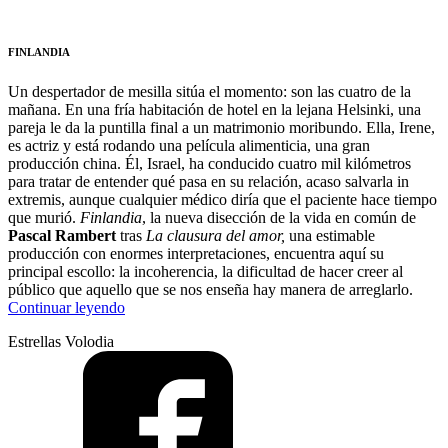
FINLANDIA
Un despertador de mesilla sitúa el momento: son las cuatro de la
mañana. En una fría habitación de hotel en la lejana Helsinki, una
pareja le da la puntilla final a un matrimonio moribundo. Ella, Irene,
es actriz y está rodando una película alimenticia, una gran
producción china. Él, Israel, ha conducido cuatro mil kilómetros
para tratar de entender qué pasa en su relación, acaso salvarla in
extremis, aunque cualquier médico diría que el paciente hace tiempo
que murió.
Finlandia
, la nueva disección de la vida en común de
Pascal Rambert
tras
La clausura del amor,
una estimable
producción con enormes interpretaciones, encuentra aquí su
principal escollo: la incoherencia, la dificultad de hacer creer al
público que aquello que se nos enseña hay manera de arreglarlo.
“Diatriba
Continuar leyendo
de
Estrellas Volodia
amor
contra
una
mujer
dormida”