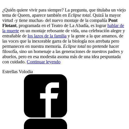
¿Quién quiere vivir para siempre? La pregunta, que titulaba un viejo
tema de Queen, aparece también en
Eclipse total
. Quizá la mayor
virtud -y tiene muchas- del nuevo montaje de la compañía
Pont
Flotant
, programada en el Teatro de La Abadía, es lograr
hablar de
la muerte
en un montaje rebosante de vida, una celebración alegre y
entrañable de
los lazos de la familia
y la gente a la que amamos, de
las voces que la inexorable garra de la biología nos arrebata pero
permanecen en nuestra memoria.
Eclipse total
no pretende hacer
filosofía, sino un homenaje a las generaciones de nuestros padres y
abuelos, pero en esa modestia asoma más de una idea pespuntada
“El
con cuidado.
Continuar leyendo
secreto
Estrellas Volodia
de
la
paella”