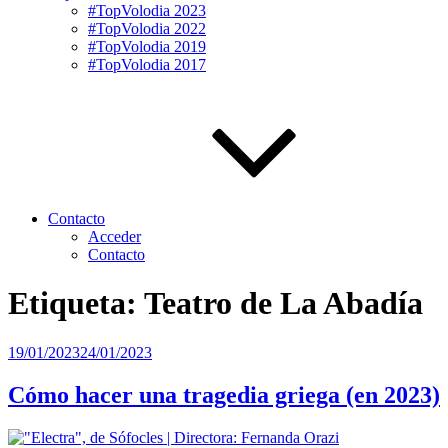
#TopVolodia 2023
#TopVolodia 2022
#TopVolodia 2019
#TopVolodia 2017
Contacto
Acceder
Contacto
Etiqueta:
Teatro de La Abadía
Publicado
19/01/2023
24/01/2023
el
Cómo hacer una tragedia griega (en 2023)