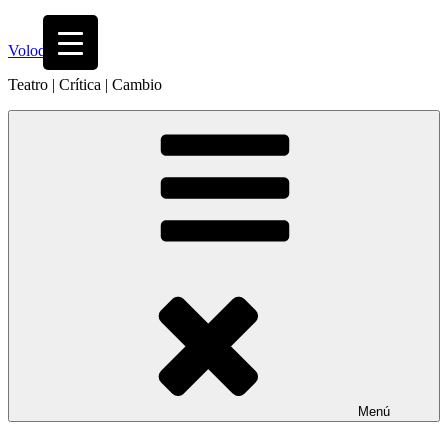
Saltar
al
Volodia
contenido
Teatro | Crítica | Cambio
Menú