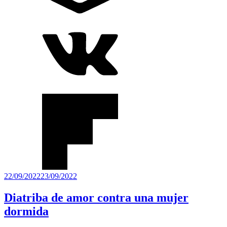
Publicado
22/09/2022
23/09/2022
el
Diatriba de amor contra una mujer
dormida