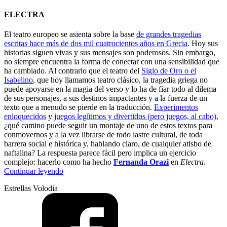
ELECTRA
El teatro europeo se asienta sobre la base
de grandes tragedias
escritas hace más de dos mil cuatrocientos años en Grecia
. Hoy sus
historias siguen vivas y sus mensajes son poderosos. Sin embargo,
no siempre encuentra la forma de conectar con una sensibilidad que
ha cambiado. Al contrario que el teatro del
Siglo de Oro o el
Isabelino
, que hoy llamamos teatro clásico, la tragedia griega no
puede apoyarse en la magia del verso y lo ha de fiar todo al dilema
de sus personajes, a sus destinos impactantes y a la fuerza de un
texto que a menudo se pierde en la traducción.
Experimentos
enloquecidos
y
juegos legítimos y divertidos (pero juegos, al cabo)
,
¿qué camino puede seguir un montaje de uno de estos textos para
conmovernos y a la vez librarse de todo lastre cultural, de toda
barrera social e histórica y, hablando claro, de cualquier atisbo de
naftalina? La respuesta parece fácil pero implica un ejercicio
complejo: hacerlo como ha hecho
Fernanda Orazi
en
Electra
.
“Cómo
Continuar leyendo
hacer
Estrellas Volodia
una
tragedia
griega
(en
2023)”