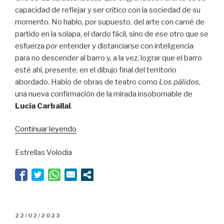
capacidad de reflejar y ser crítico con la sociedad de su
momento. No hablo, por supuesto, del arte con carné de
partido en la solapa, el dardo fácil, sino de ese otro que se
esfuerza por entender y distanciarse con inteligencia
para no descender al barro y, a la vez, lograr que el barro
esté ahí, presente, en el dibujo final del territorio
abordado. Hablo de obras de teatro como
Los pálidos
,
una nueva confirmación de la mirada insobornable de
Lucía Carballal
.
“Carballal
Continuar leyendo
se
Estrellas Volodia
sale
del
guion”
PUBLICADO
22/02/2023
EL