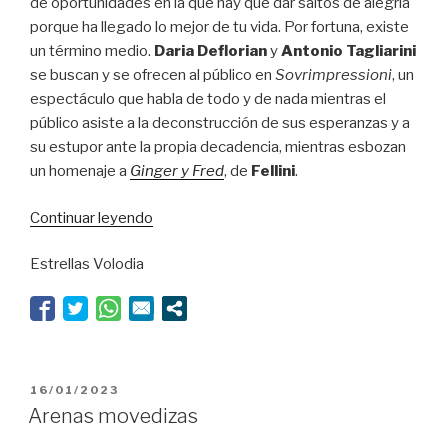
de oportunidades en la que hay que dar saltos de alegría
porque ha llegado lo mejor de tu vida. Por fortuna, existe
un término medio.
Daria Deflorian
y
Antonio Tagliarini
se buscan y se ofrecen al público en
Sovrimpressioni
, un
espectáculo que habla de todo y de nada mientras el
público asiste a la deconstrucción de sus esperanzas y a
su estupor ante la propia decadencia, mientras esbozan
un homenaje a
Ginger y Fred
, de
Fellini
.
“Hablar
Continuar leyendo
sentados
Estrellas Volodia
es
bailar”
PUBLICADO
16/01/2023
EL
Arenas movedizas