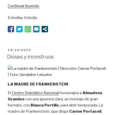
“Cris
Continuar leyendo
Blanco
Estrellas Volodia
escapa
al
horizonte
de
sucesos”
PUBLICADO
14/10/2023
EL
Dioses y monstruos
LA MADRE DE FRANKENSTEIN
El
Centro Dramático Nacional
homenajea a
Almudena
Grandes
con una apuesta clara: un montaje de gran
formato, con
Blanca Portillo
, para abrir temporada.
La
madre de Frankenstein
, que dirige
Carme Portaceli
,