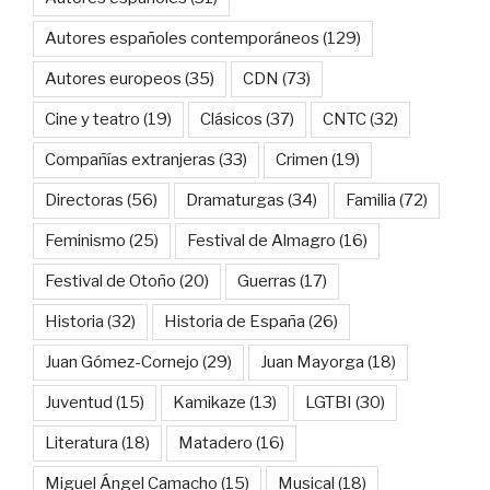
Autores españoles contemporáneos
(129)
Autores europeos
(35)
CDN
(73)
Cine y teatro
(19)
Clásicos
(37)
CNTC
(32)
Compañías extranjeras
(33)
Crimen
(19)
Directoras
(56)
Dramaturgas
(34)
Familia
(72)
Feminismo
(25)
Festival de Almagro
(16)
Festival de Otoño
(20)
Guerras
(17)
Historia
(32)
Historia de España
(26)
Juan Gómez-Cornejo
(29)
Juan Mayorga
(18)
Juventud
(15)
Kamikaze
(13)
LGTBI
(30)
Literatura
(18)
Matadero
(16)
Miguel Ángel Camacho
(15)
Musical
(18)