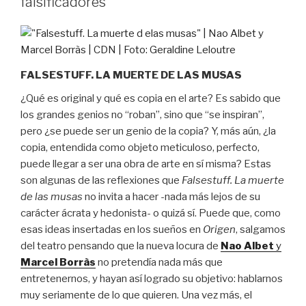
falsificadores
FALSESTUFF. LA MUERTE DE LAS MUSAS
¿Qué es original y qué es copia en el arte? Es sabido que
los grandes genios no “roban”, sino que “se inspiran”,
pero ¿se puede ser un genio de la copia? Y, más aún, ¿la
copia, entendida como objeto meticuloso, perfecto,
puede llegar a ser una obra de arte en sí misma? Estas
son algunas de las reflexiones que
Falsestuff. La muerte
de las musas
no invita a hacer -nada más lejos de su
carácter ácrata y hedonista- o quizá sí. Puede que, como
esas ideas insertadas en los sueños en
Origen
, salgamos
del teatro pensando que la nueva locura de
Nao Albet
y
Marcel
Borràs
no pretendía nada más que
entretenernos, y hayan así logrado su objetivo: hablarnos
muy seriamente de lo que quieren. Una vez más, el