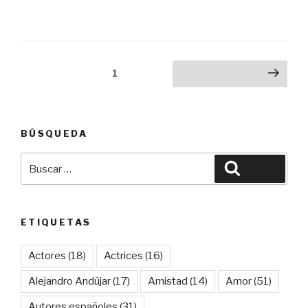
Navegación
Página
1
Siguiente página
de
entradas
BÚSQUEDA
Buscar
Buscar
por:
ETIQUETAS
Actores
(18)
Actrices
(16)
Alejandro Andújar
(17)
Amistad
(14)
Amor
(51)
Autores españoles
(31)