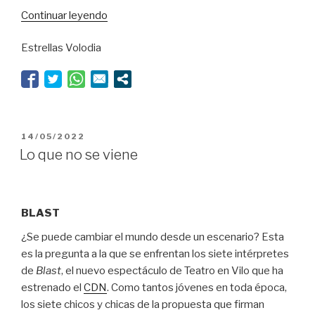
“Arenas
Continuar leyendo
movedizas”
Estrellas Volodia
PUBLICADO
14/05/2022
EL
Lo que no se viene
BLAST
¿Se puede cambiar el mundo desde un escenario? Esta
es la pregunta a la que se enfrentan los siete intérpretes
de
Blast
, el nuevo espectáculo de Teatro en Vilo que ha
estrenado el
CDN
. Como tantos jóvenes en toda época,
los siete chicos y chicas de la propuesta que firman