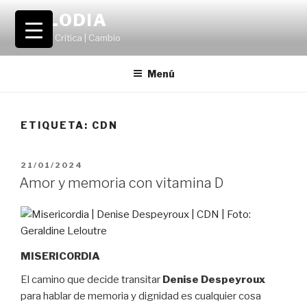
Saltar
VOLODIA
al
Teatro | Crítica | Cambio
contenido
Menú
ETIQUETA:
CDN
PUBLICADO
21/01/2024
EL
Amor y memoria con vitamina D
MISERICORDIA
El camino que decide transitar
Denise Despeyroux
para hablar de memoria y dignidad es cualquier cosa