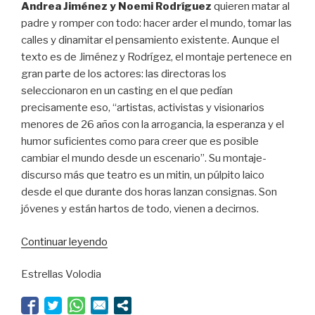
Andrea Jiménez y Noemi Rodríguez
quieren matar al
padre y romper con todo: hacer arder el mundo, tomar las
calles y dinamitar el pensamiento existente. Aunque el
texto es de Jiménez y Rodrígez, el montaje pertenece en
gran parte de los actores: las directoras los
seleccionaron en un casting en el que pedían
precisamente eso, “artistas, activistas y visionarios
menores de 26 años con la arrogancia, la esperanza y el
humor suficientes como para creer que es posible
cambiar el mundo desde un escenario”. Su montaje-
discurso más que teatro es un mitin, un púlpito laico
desde el que durante dos horas lanzan consignas. Son
jóvenes y están hartos de todo, vienen a decirnos.
“Lo
Continuar leyendo
que
Estrellas Volodia
no
se
viene”