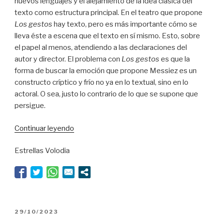
nuevos lenguajes y el alejamiento de la idea clásica del
texto como estructura principal. En el teatro que propone
Los gestos
hay texto, pero es más importante cómo se
lleva éste a escena que el texto en sí mismo. Esto, sobre
el papel al menos, atendiendo a las declaraciones del
autor y director. El problema con
Los gestos
es que la
forma de buscar la emoción que propone Messiez es un
constructo críptico y frío no ya en lo textual, sino en lo
actoral. O sea, justo lo contrario de lo que se supone que
persigue.
“Un
Continuar leyendo
teorema
Estrellas Volodia
fallido”
PUBLICADO
29/10/2023