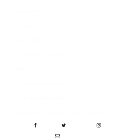
Los gestos
Pequeño cúmulo de abismos
Abre el ojo
La madre de Frankenstein
Rabia
The Book of Mormon
La discreta enamorada
Me trataste con olvido. Clásicas en rebeldía
Facebook
Twitter
Instagram
Cielos
Correo electrónico