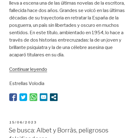
lleva a escena una de las últimas novelas de la escritora,
fallecida hace dos años. Grandes se volcó en las últimas
décadas de su trayectoria en retratar la España de la
posguerra, un país sin libertades y oscuro en muchos
sentidos. En este título, ambientado en 1954, lo hace a
través de dos historias entrecruzadas: la de un joven y
brillante psiquiatra y la de una célebre asesina que
acaparó titulares en su día.
“Dioses
Continuar leyendo
y
Estrellas Volodia
monstruos”
PUBLICADO
15/06/2023
EL
Se busca: Albet y Borràs, peligrosos