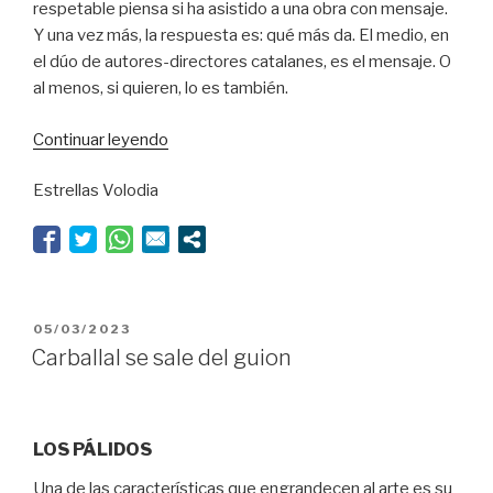
respetable piensa si ha asistido a una obra con mensaje.
Y una vez más, la respuesta es: qué más da. El medio, en
el dúo de autores-directores catalanes, es el mensaje. O
al menos, si quieren, lo es también.
“Se
Continuar leyendo
busca:
Estrellas Volodia
Albet
y
Borràs,
peligrosos
falsificadores”
PUBLICADO
05/03/2023
EL
Carballal se sale del guion
LOS PÁLIDOS
Una de las características que engrandecen al arte es su