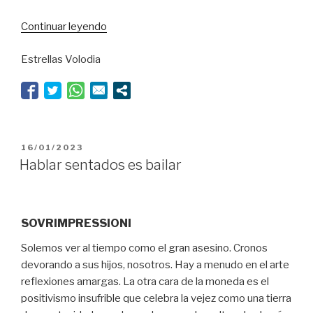
“Kafka
Continuar leyendo
en
Estrellas Volodia
tiempos
de
cancelación”
PUBLICADO
16/01/2023
EL
Hablar sentados es bailar
SOVRIMPRESSIONI
Solemos ver al tiempo como el gran asesino. Cronos
devorando a sus hijos, nosotros. Hay a menudo en el arte
reflexiones amargas. La otra cara de la moneda es el
positivismo insufrible que celebra la vejez como una tierra