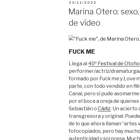
PUBLICADO
23/11/2022
EL
Marina Otero: sexo,
de vídeo
FUCK ME
Llega al
40º Festival de Otoño
performer/actriz/dramaturga/
formado por
Fuck me
y
Love 
parte, con todo vendido en Ré
Canal, pero sí pude asomarme 
por el boca a oreja de quienes
Sebastián o
Cádiz
. Un acierto 
transgresora y original. Pued
de lo que ahora llaman “artes 
fotocopiados, pero hay mucho
autenticidad y sorpresa. Muc