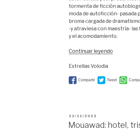
tormenta de ficción autobiográ
moda de autoficción- pasada p
broma cargada de dramatismo 
-y atraviesa con maestría- las
y el acomodamiento.
“Marina
Continuar leyendo
Otero:
sexo,
Estrellas Volodia
dolor,
mentiras
y
cintas
de
vídeo”
PUBLICADO
22/11/2022
EL
Mouawad: hotel, tri