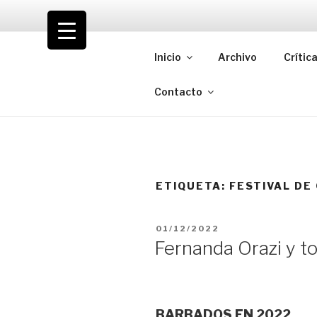
Saltar
al
VOLODIA
contenido
Inicio
Archivo
Crític
Teatro | Crítica | Cambio
Contacto
ETIQUETA:
FESTIVAL DE
PUBLICADO
01/12/2022
EL
Fernanda Orazi y t
BARBADOS EN 2022