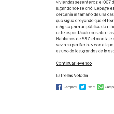
viviendas sesenteros: el 887 
lugar donde se crió. Lepage es
cercanía al tamaño de una cas
que sigue creyendo que el tea
mágico para un público de niñ
este espectáculo nos abre las
Hablamos de
887
, el montaje
vez a su periferia- y con el q
es uno de los grandes de la es
“Lepage
Continuar leyendo
en
el
Estrellas Volodia
País
de
las
Maravillas
teatrales”