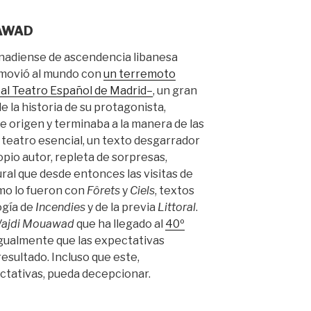
AWAD
anadiense de ascendencia libanesa
ovió al mundo con
un terremoto
ó al Teatro Español de Madrid
–
, un gran
e la historia de su protagonista,
de origen y terminaba a la manera de las
 teatro esencial, un texto desgarrador
opio autor, repleta de sorpresas,
ural que desde entonces las visitas de
o lo fueron con
Fôrets
y
Ciels
, textos
ogía de
Incendies
y de la previa
Littoral
.
Wajdi Mouawad
que ha llegado al
40º
 igualmente que las expectativas
esultado. Incluso que este,
ctativas, pueda decepcionar.