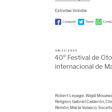
hotel,
triste
Estrellas Volodia
hotel”
PUBLICADO
08/11/2022
EL
40º Festival de Oto
internacional de M
Robert Lepage, Wajdi Mouawad
Religion, Gabriel Calderón, Ch
Remón, María Velasco, Soceit