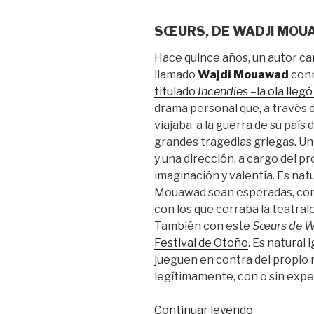
SŒURS, DE WADJI MOU
Hace quince años, un autor c
llamado
Wajdi Mouawad
conm
titulado
Incendies –
la ola lleg
drama personal que, a través d
viajaba a la guerra de su país 
grandes tragedias griegas. Un
y una dirección, a cargo del pr
imaginación y valentía. Es nat
Mouawad sean esperadas, com
con los que cerraba la teatral
También con este
Sœurs de 
Festival de Otoño
. Es natural
jueguen en contra del propio r
legítimamente, con o sin expe
“Mouawad:
Continuar leyendo