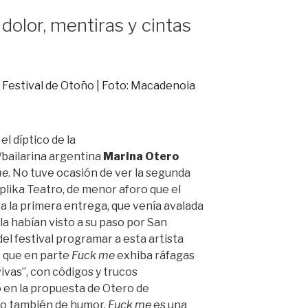
 dolor, mentiras y cintas
el díptico de la
bailarina argentina
Marina Otero
me
. No tuve ocasión de ver la segunda
plika Teatro, de menor aforo que el
a la primera entrega, que venía avalada
 la habían visto a su paso por San
del festival programar a esta artista
e que en parte
Fuck me
exhiba ráfagas
vivas”, con códigos y trucos
 en la propuesta de Otero de
ho también de humor.
Fuck me
es una