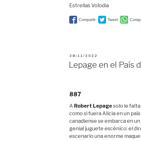
y
Estrellas Volodia
todo
lo
demás”
PUBLICADO
28/11/2022
EL
Lepage en el País d
887
A
Robert Lepage
solo le falt
como si fuera Alicia en un país 
canadiense se embarca en un v
genial juguete escénico: el di
escenario una enorme maqueta