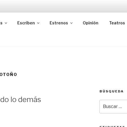
as
Escriben
Estrenos
Opinión
Teatros
 OTOÑO
BÚSQUEDA
odo lo demás
Buscar
por: