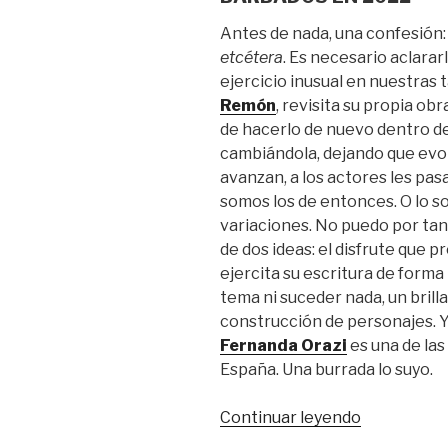
Antes de nada, una confesión:
etcétera
. Es necesario aclara
ejercicio inusual en nuestras 
Remón
, revisita su propia ob
de hacerlo de nuevo dentro de
cambiándola, dejando que evol
avanzan, a los actores les pas
somos los de entonces. O lo s
variaciones. No puedo por tan
de dos ideas: el disfrute que 
ejercita su escritura de forma
tema ni suceder nada, un brill
construcción de personajes. Y
Fernanda Orazi
es una de la
España. Una burrada lo suyo.
“Fernanda
Continuar leyendo
Orazi