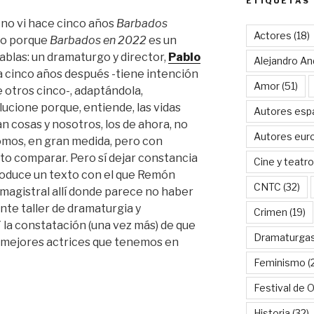
ETIQUETAS
 no vi hace cinco años
Barbados
Actores
(18)
rlo porque
Barbados en 2022
es un
tablas: un dramaturgo y director,
Pablo
Alejandro An
ra cinco años después -tiene intención
Amor
(51)
 otros cinco-, adaptándola,
ucione porque, entiende, las vidas
Autores esp
an cosas y nosotros, los de ahora, no
Autores eur
omos, en gran medida, pero con
to comparar. Pero sí dejar constancia
Cine y teatro
produce un texto con el que Remón
CNTC
(32)
 magistral allí donde parece no haber
ante taller de dramaturgia y
Crimen
(19)
 la constatación (una vez más) de que
Dramaturga
s mejores actrices que tenemos en
Feminismo
(
Festival de 
Historia
(32)