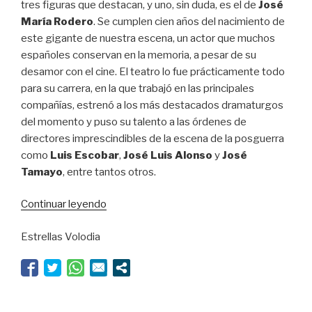
tres figuras que destacan, y uno, sin duda, es el de
José
María Rodero
. Se cumplen cien años del nacimiento de
este gigante de nuestra escena, un actor que muchos
españoles conservan en la memoria, a pesar de su
desamor con el cine. El teatro lo fue prácticamente todo
para su carrera, en la que trabajó en las principales
compañías, estrenó a los más destacados dramaturgos
del momento y puso su talento a las órdenes de
directores imprescindibles de la escena de la posguerra
como
Luis Escobar
,
José Luis Alonso
y
José
Tamayo
, entre tantos otros.
“José
Continuar leyendo
María
Estrellas Volodia
Rodero,
100
años
de
un