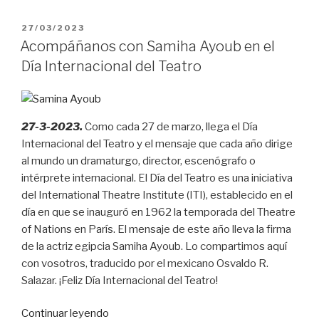
teatro
independiente
PUBLICADO
27/03/2023
español
EL
Acompáñanos con Samiha Ayoub en el
(70)”
Día Internacional del Teatro
27-3-2023.
Como cada 27 de marzo, llega el Día
Internacional del Teatro y el mensaje que cada año dirige
al mundo un dramaturgo, director, escenógrafo o
intérprete internacional. El Día del Teatro es una iniciativa
del International Theatre Institute (ITI), establecido en el
día en que se inauguró en 1962 la temporada del Theatre
of Nations en París. El mensaje de este año lleva la firma
de la actriz egipcia Samiha Ayoub. Lo compartimos aquí
con vosotros, traducido por el mexicano Osvaldo R.
Salazar. ¡Feliz Día Internacional del Teatro!
“Acompáñanos
Continuar leyendo