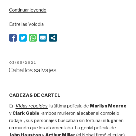
“La
Continuar leyendo
rebelión
Estrellas Volodia
de
los
hombres
rana”
PUBLICADO
03/09/2021
EL
Caballos salvajes
CABEZAS DE CARTEL
En
Vidas rebeldes
, la última película de
Marilyn Monroe
y
Clark Gable
-ambos murieron al acabar el complejo
rodaje-, sus personajes buscaban sin fortuna un lugar en
un mundo que los atormentaba. La genial película de
John Houston
y
Arthur Miller
(el Nobel firmó el guion)