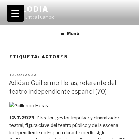
Saltar
VOLODIA
al
Teatro | Crítica | Cambio
contenido
Menú
ETIQUETA:
ACTORES
PUBLICADO
12/07/2023
EL
Adiós a Guillermo Heras, referente del
teatro independiente español (70)
12-7-2023.
Director, gestor, impulsor y dinamizador
teatral, figura clave del teatro público y de la escena
independiente en España durante medio siglo,