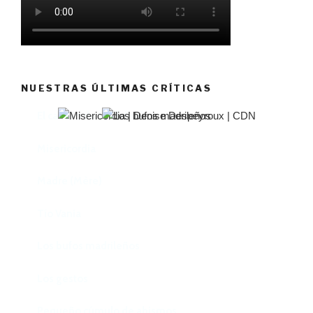
NUESTRAS ÚLTIMAS CRÍTICAS
El castillo de Lindabridis
Misericordia
Madre (Mère)
Tío Vania
Los bufos madrileños
Los gestos
Pequeño cúmulo de abismos