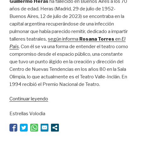
Guillermo Heras
ha fallecido en Buenos Aires a los 70
años de edad. Heras (Madrid, 29 de julio de 1952-
Buenos Aires, 12 de julio de 2023) se encontraba en la
capital argentina recuperándose de una infección
pulmonar que había parecido remitir, dedicado a impartir
talleres teatrales,
según informa
Rosana Torres
en
El
País
. Con él se va una forma de entender el teatro como
compromiso desde el espacio público, una constante
que tuvo un punto álgido en la creación y dirección del
Centro de Nuevas Tendencias en los años 80 en la Sala
Olimpia, lo que actualmente es el Teatro Valle-Inclán. En
1994 recibió el Premio Nacional de Teatro.
“Adiós
Continuar leyendo
a
Estrellas Volodia
Guillermo
Heras,
referente
del