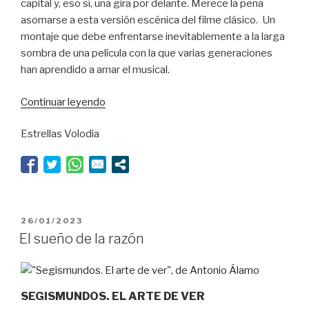
capital y, eso sí, una gira por delante. Merece la pena
asomarse a esta versión escénica del filme clásico. Un
montaje que debe enfrentarse inevitablemente a la larga
sombra de una película con la que varias generaciones
han aprendido a amar el musical.
“¡Que
Continuar leyendo
caiga
Estrellas Volodia
un
chaparrón!”
PUBLICADO
26/01/2023
EL
El sueño de la razón
SEGISMUNDOS. EL ARTE DE VER