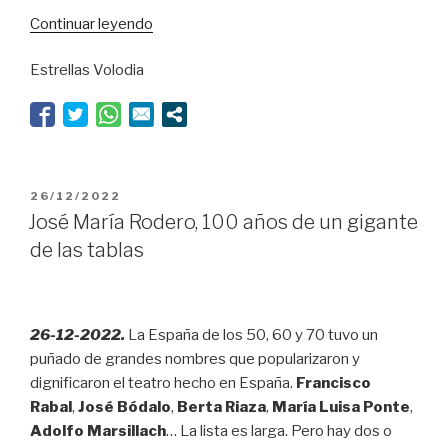
“El
Continuar leyendo
sueño
Estrellas Volodia
de
la
razón”
PUBLICADO
26/12/2022
EL
José María Rodero, 100 años de un gigante
de las tablas
26-12-2022.
La España de los 50, 60 y 70 tuvo un
puñado de grandes nombres que popularizaron y
dignificaron el teatro hecho en España.
Francisco
Rabal
,
José Bódalo
,
Berta Riaza
,
María Luisa Ponte
,
Adolfo Marsillach
… La lista es larga. Pero hay dos o