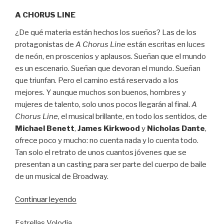
A CHORUS LINE
¿De qué materia están hechos los sueños? Las de los
protagonistas de
A Chorus Line
están escritas en luces
de neón, en proscenios y aplausos. Sueñan que el mundo
es un escenario. Sueñan que devoran el mundo. Sueñan
que triunfan. Pero el camino está reservado a los
mejores. Y aunque muchos son buenos, hombres y
mujeres de talento, solo unos pocos llegarán al final.
A
Chorus Line
, el musical brillante, en todo los sentidos, de
Michael Benett
,
James Kirkwood
y
Nicholas Dante
,
ofrece poco y mucho: no cuenta nada y lo cuenta todo.
Tan solo el retrato de unos cuantos jóvenes que se
presentan a un casting para ser parte del cuerpo de baile
de un musical de Broadway.
“Y
Continuar leyendo
los
Estrellas Volodia
sueños,