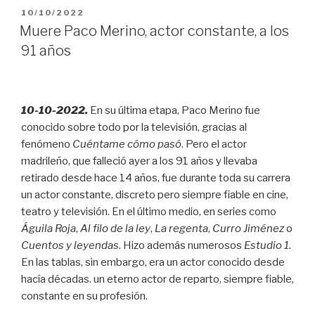
gigante
PUBLICADO
10/10/2022
de
EL
Muere Paco Merino, actor constante, a los
las
91 años
tablas”
10-10-2022.
En su última etapa, Paco Merino fue
conocido sobre todo por la televisión, gracias al
fenómeno
Cuéntame cómo pasó
. Pero el actor
madrileño, que falleció ayer a los 91 años y llevaba
retirado desde hace 14 años, fue durante toda su carrera
un actor constante, discreto pero siempre fiable en cine,
teatro y televisión. En el último medio, en series como
Águila Roja
,
Al filo de la ley
,
La regenta
,
Curro Jiménez
o
Cuentos y leyendas
. Hizo además numerosos
Estudio 1
.
En las tablas, sin embargo, era un actor conocido desde
hacía décadas. un eterno actor de reparto, siempre fiable,
constante en su profesión.