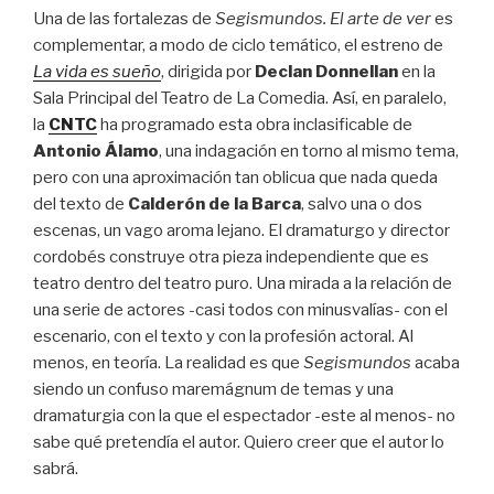
Una de las fortalezas de
Segismundos. El arte de ver
es
complementar, a modo de ciclo temático, el estreno de
La vida es sueño
, dirigida por
Declan Donnellan
en la
Sala Principal del Teatro de La Comedia. Así, en paralelo,
la
CNTC
ha programado esta obra inclasificable de
Antonio Álamo
, una indagación en torno al mismo tema,
pero con una aproximación tan oblicua que nada queda
del texto de
Calderón de la Barca
, salvo una o dos
escenas, un vago aroma lejano. El dramaturgo y director
cordobés construye otra pieza independiente que es
teatro dentro del teatro puro. Una mirada a la relación de
una serie de actores -casi todos con minusvalías- con el
escenario, con el texto y con la profesión actoral. Al
menos, en teoría. La realidad es que
Segismundos
acaba
siendo un confuso maremágnum de temas y una
dramaturgia con la que el espectador -este al menos- no
sabe qué pretendía el autor. Quiero creer que el autor lo
sabrá.