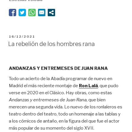
sueños
son”
PUBLICADO
16/12/2021
EL
La rebelión de los hombres rana
ANDANZAS Y ENTREMESES DE JUAN RANA
Todo un acierto de la Abadía programar de nuevo en
Madrid el más reciente montaje de
Ron Lalá
, que pudo
verse en 2020 en el Clásico. Hay obras, como estas
Andanzas y entremeses de Juan Rana
, que bien
merecen una segunda vida. Lo nuevo de los ronlaleros es
teatro dentro del teatro, todo un homenaje a las tablas y
a los cómicos de antaño, en la figura del que fue el actor
más popular de su momento del siglo XVII.