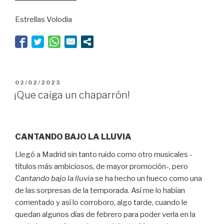
con
Estrellas Volodia
Samiha
Ayoub
en
el
Día
Internacional
PUBLICADO
02/02/2023
del
EL
¡Que caiga un chaparrón!
Teatro”
CANTANDO BAJO LA LLUVIA
Llegó a Madrid sin tanto ruido como otro musicales -
títulos más ambiciosos, de mayor promoción-, pero
Cantando bajo la lluvia
se ha hecho un hueco como una
de las sorpresas de la temporada. Así me lo habían
comentado y así lo corroboro, algo tarde, cuando le
quedan algunos días de febrero para poder verla en la