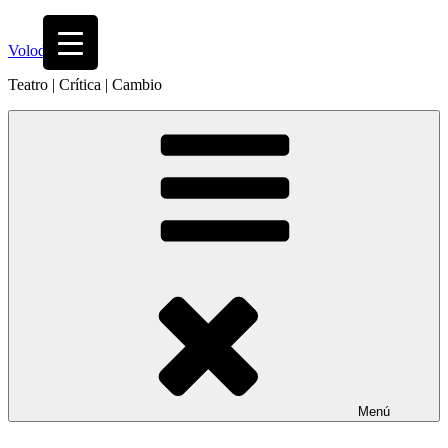
Saltar
al
Volodia
contenido
Teatro | Crítica | Cambio
Menú