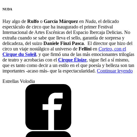
NUDA
Hay algo de
Rulfo
o
García Márquez
en
Nuda
, el delicado
espectáculo de circo que ha inaugurado el primer Festival
Internacional de Artes Escénicas del Espacio Ibercaja Delicias. No
extraña cuando se sabe que lleva el sello, garantía de sorpresa y
delicadeza, del suizo
Daniele Finzi Pasca
. El director que hizo del
circo un viaje nostálgico al universo de
Fellini
en
Corteo
, con el
Cirque du Soleil
, y que firmó una de las más emocionantes trilogías
de teatro y acrobacias con el
Cirque Éloize
, sigue fiel a sí mismo,
que es tanto como decir a un estilo en el que poesía y belleza son tan
“C
importantes -acaso más- que la espectacularidad.
Continuar leyendo
in
Estrellas Volodia
q
ha
en
u
c