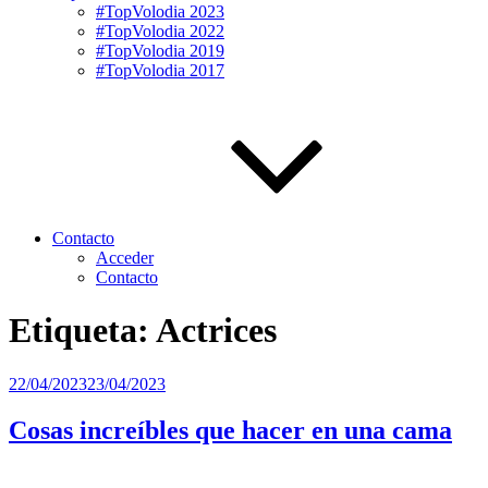
#TopVolodia 2023
#TopVolodia 2022
#TopVolodia 2019
#TopVolodia 2017
Contacto
Acceder
Contacto
Etiqueta:
Actrices
Publicado
22/04/2023
23/04/2023
el
Cosas increíbles que hacer en una cama