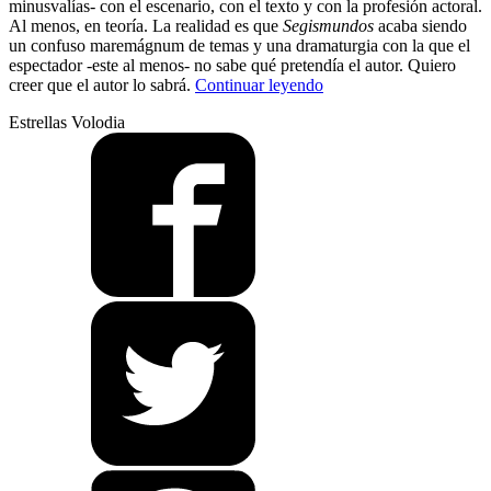
minusvalías- con el escenario, con el texto y con la profesión actoral.
Al menos, en teoría. La realidad es que
Segismundos
acaba siendo
un confuso maremágnum de temas y una dramaturgia con la que el
espectador -este al menos- no sabe qué pretendía el autor. Quiero
“El
creer que el autor lo sabrá.
Continuar leyendo
sueño
Estrellas Volodia
de
la
razón”