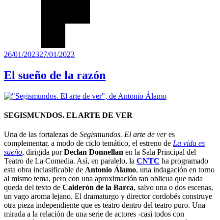
Publicado
26/01/2023
27/01/2023
el
El sueño de la razón
SEGISMUNDOS. EL ARTE DE VER
Una de las fortalezas de
Segismundos. El arte de ver
es
complementar, a modo de ciclo temático, el estreno de
La vida es
sueño
, dirigida por
Declan Donnellan
en la Sala Principal del
Teatro de La Comedia. Así, en paralelo, la
CNTC
ha programado
esta obra inclasificable de
Antonio Álamo
, una indagación en torno
al mismo tema, pero con una aproximación tan oblicua que nada
queda del texto de
Calderón de la Barca
, salvo una o dos escenas,
un vago aroma lejano. El dramaturgo y director cordobés construye
otra pieza independiente que es teatro dentro del teatro puro. Una
mirada a la relación de una serie de actores -casi todos con