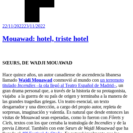
Publicado
22/11/2022
23/11/2022
el
Mouawad: hotel, triste hotel
SŒURS, DE WADJI MOUAWAD
Hace quince años, un autor canadiense de ascendencia libanesa
llamado
Wajdi Mouawad
conmovió al mundo con
un terremoto
titulado
Incendies –
la ola llegó al Teatro Español de Madrid
–
, un
gran drama personal que, a través de la historia de su protagonista,
viajaba a la guerra de su país de origen y terminaba a la manera de
las grandes tragedias griegas. Un teatro esencial, un texto
desgarrador y una dirección, a cargo del propio autor, repleta de
sorpresas, imaginación y valentía. Es natural que desde entonces las
visitas de Mouawad sean esperadas, como lo fueron con
Fôrets
y
Ciels
, textos con los que cerraba la teatralogía de
Incendies
y de la
previa
Littoral
. También con este
Sœurs de Wajdi Mouawad
que ha