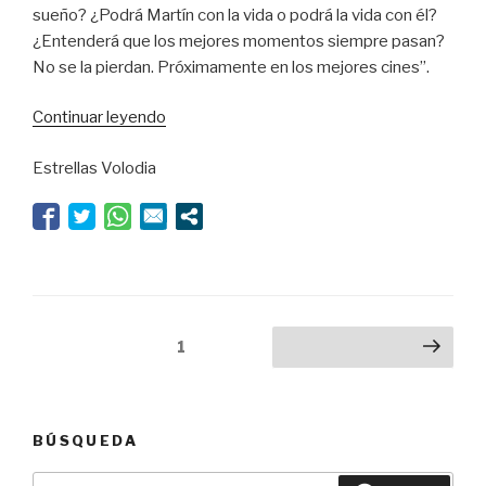
sueño? ¿Podrá Martín con la vida o podrá la vida con él?
¿Entenderá que los mejores momentos siempre pasan?
No se la pierdan. Próximamente en los mejores cines”.
“De
Continuar leyendo
cine”
Estrellas Volodia
Navegación
Página
1
Siguiente página
de
entradas
BÚSQUEDA
Buscar