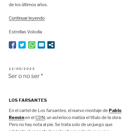
de los últimos años.
“Fiat
Continuar leyendo
Lux”
Estrellas Volodia
PUBLICADO
12/05/2022
EL
Ser o no ser *
LOS FARSANTES
En el cartel de
Los farsantes
, el nuevo montaje de
Pablo
Remón
en el
CDN
, un asterisco matiza el título de la obra.
Pero no hay nota al pie. Se trata solo de un juego que