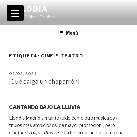
Saltar
VOLODIA
al
Teatro | Crítica | Cambio
contenido
Menú
ETIQUETA:
CINE Y TEATRO
PUBLICADO
02/02/2023
EL
¡Que caiga un chaparrón!
CANTANDO BAJO LA LLUVIA
Llegó a Madrid sin tanto ruido como otro musicales -
títulos más ambiciosos, de mayor promoción-, pero
Cantando bajo la lluvia
se ha hecho un hueco como una