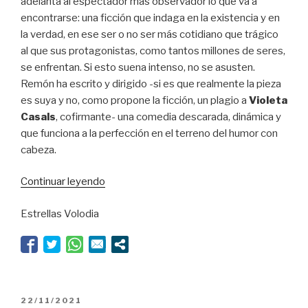
adelanta al espectador más observador lo que va a
encontrarse: una ficción que indaga en la existencia y en
la verdad, en ese ser o no ser más cotidiano que trágico
al que sus protagonistas, como tantos millones de seres,
se enfrentan. Si esto suena intenso, no se asusten.
Remón ha escrito y dirigido -si es que realmente la pieza
es suya y no, como propone la ficción, un plagio a
Violeta
Casals
, cofirmante- una comedia descarada, dinámica y
que funciona a la perfección en el terreno del humor con
cabeza.
“Ser
Continuar leyendo
o
Estrellas Volodia
no
ser
*”
PUBLICADO
22/11/2021