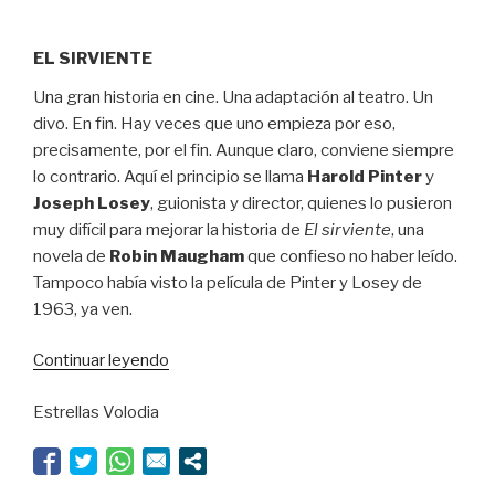
EL SIRVIENTE
Una gran historia en cine. Una adaptación al teatro. Un
divo. En fin. Hay veces que uno empieza por eso,
precisamente, por el fin. Aunque claro, conviene siempre
lo contrario. Aquí el principio se llama
Harold Pinter
y
Joseph Losey
, guionista y director, quienes lo pusieron
muy difícil para mejorar la historia de
El sirviente
, una
novela de
Robin Maugham
que confieso no haber leído.
Tampoco había visto la película de Pinter y Losey de
1963, ya ven.
“¡Cómo
Continuar leyendo
está
Estrellas Volodia
el
servicio!”