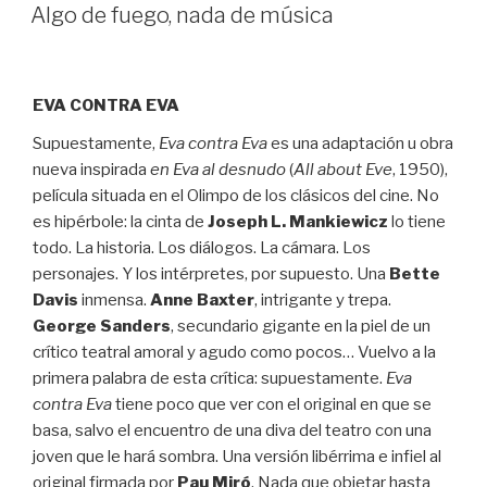
EL
Algo de fuego, nada de música
EVA CONTRA EVA
Supuestamente,
Eva contra Eva
es una adaptación u obra
nueva inspirada
en Eva al desnudo
(
All about Eve
, 1950),
película situada en el Olimpo de los clásicos del cine. No
es hipérbole: la cinta de
Joseph L. Mankiewicz
lo tiene
todo. La historia. Los diálogos. La cámara. Los
personajes. Y los intérpretes, por supuesto. Una
Bette
Davis
inmensa.
Anne Baxter
, intrigante y trepa.
George Sanders
, secundario gigante en la piel de un
crítico teatral amoral y agudo como pocos… Vuelvo a la
primera palabra de esta crítica: supuestamente.
Eva
contra Eva
tiene poco que ver con el original en que se
basa, salvo el encuentro de una diva del teatro con una
joven que le hará sombra. Una versión libérrima e infiel al
original firmada por
Pau Miró
. Nada que objetar hasta