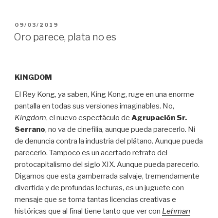
PUBLICADO
09/03/2019
EL
Oro parece, plata no es
KINGDOM
El Rey Kong, ya saben, King Kong, ruge en una enorme
pantalla en todas sus versiones imaginables. No,
Kingdom
, el nuevo espectáculo de
Agrupación Sr.
Serrano
, no va de cinefilia, aunque pueda parecerlo. Ni
de denuncia contra la industria del plátano. Aunque pueda
parecerlo. Tampoco es un acertado retrato del
protocapitalismo del siglo XIX. Aunque pueda parecerlo.
Digamos que esta gamberrada salvaje, tremendamente
divertida y de profundas lecturas, es un juguete con
mensaje que se toma tantas licencias creativas e
históricas que al final tiene tanto que ver con
Lehman