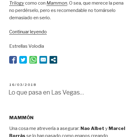
Trilogy
como con
Mammon
. O sea, que merece la pena
no perdérselo, pero es recomendable no tomárselo
demasiado en serio.
“Oro
Continuar leyendo
parece,
Estrellas Volodia
plata
no
es”
PUBLICADO
16/03/2018
EL
Lo que pasa en Las Vegas…
MAMMÓN
Una cosa me atrevería a asegurar:
Nao Albet
y
Marcel
Borràs
se lo han pasado como enanos creando