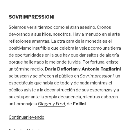
SOVRIMPRESSIONI
Solemos ver al tiempo como el gran asesino. Cronos
devorando a sus hijos, nosotros. Hay a menudo en el arte
reflexiones amargas. La otra cara de la moneda es el
positivismo insufrible que celebra la vejez como una tierra
de oportunidades en la que hay que dar saltos de alegría
porque ha llegado lo mejor de tu vida. Por fortuna, existe
un término medio.
Daria Deflorian
y
Antonio Tagliarini
se buscan y se ofrecen al público en
Sovrimpressioni
, un
espectáculo que habla de todo y de nada mientras el
público asiste a la deconstrucción de sus esperanzas y a
su estupor ante la propia decadencia, mientras esbozan
un homenaje a
Ginger y Fred
, de
Fellini
.
“Hablar
Continuar leyendo
sentados