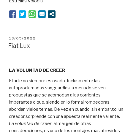
Estrellas Volodia
es
bailar”
PUBLICADO
13/09/2022
EL
Fiat Lux
LA VOLUNTAD DE CREER
El arte no siempre es osado. Incluso entre las
autoproclamadas vanguardias, a menudo se ven
propuestas que se acomodan a las corrientes
imperantes o que, siendo en lo formal rompedoras,
abordan viejos temas. De vez en cuando, sin embargo, un
creador sorprende con una apuesta realmente valiente.
La voluntad de creer
, al margen de otras
consideraciones, es uno de los montajes más atrevidos