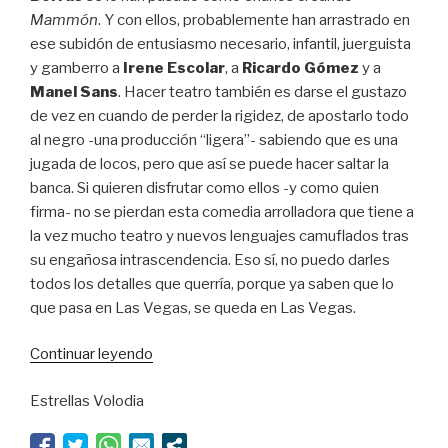
Mammón
. Y con ellos, probablemente han arrastrado en
ese subidón de entusiasmo necesario, infantil, juerguista
y gamberro a
Irene Escolar
, a
Ricardo Gómez
y a
Manel Sans
. Hacer teatro también es darse el gustazo
de vez en cuando de perder la rigidez, de apostarlo todo
al negro -una producción “ligera”- sabiendo que es una
jugada de locos, pero que así se puede hacer saltar la
banca. Si quieren disfrutar como ellos -y como quien
firma- no se pierdan esta comedia arrolladora que tiene a
la vez mucho teatro y nuevos lenguajes camuflados tras
su engañosa intrascendencia. Eso sí, no puedo darles
todos los detalles que querría, porque ya saben que lo
que pasa en Las Vegas, se queda en Las Vegas.
“Lo
Continuar leyendo
que
Estrellas Volodia
pasa
en