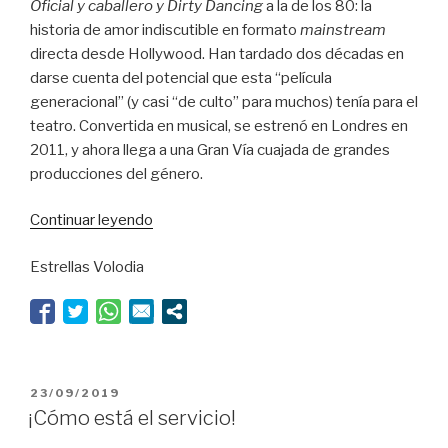
Oficial y caballero y Dirty Dancing
a la de los 80: la
historia de amor indiscutible en formato
mainstream
directa desde Hollywood. Han tardado dos décadas en
darse cuenta del potencial que esta “película
generacional” (y casi “de culto” para muchos) tenía para el
teatro. Convertida en musical, se estrenó en Londres en
2011, y ahora llega a una Gran Vía cuajada de grandes
producciones del género.
“Nada
Continuar leyendo
del
Estrellas Volodia
otro
mundo”
PUBLICADO
23/09/2019
EL
¡Cómo está el servicio!