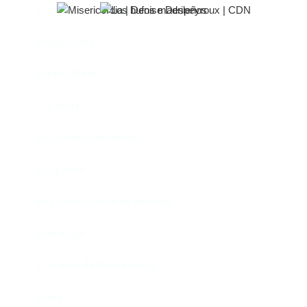
El castillo de Lindabridis
Misericordia
Madre (Mère)
Tío Vania
Los bufos madrileños
Los gestos
Pequeño cúmulo de abismos
Abre el ojo
La madre de Frankenstein
Rabia