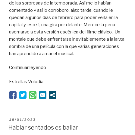
de las sorpresas de la temporada. Así me lo habían
comentado y así lo corroboro, algo tarde, cuando le
quedan algunos días de febrero para poder verla en la
capital y, eso sí, una gira por delante. Merece la pena
asomarse a esta versión escénica del filme clásico. Un
montaje que debe enfrentarse inevitablemente a la larga
sombra de una película con la que varias generaciones
han aprendido a amar el musical.
“¡Que
Continuar leyendo
caiga
Estrellas Volodia
un
chaparrón!”
PUBLICADO
16/01/2023
EL
Hablar sentados es bailar