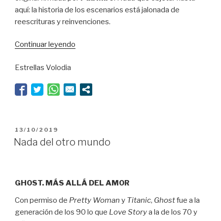
aquí: la historia de los escenarios está jalonada de
reescrituras y reinvenciones.
“Algo
Continuar leyendo
de
Estrellas Volodia
fuego,
nada
de
música”
PUBLICADO
13/10/2019
EL
Nada del otro mundo
GHOST. MÁS ALLÁ DEL AMOR
Con permiso de
Pretty Woman
y
Titanic
,
Ghost
fue a la
generación de los 90 lo que
Love Story
a la de los 70 y