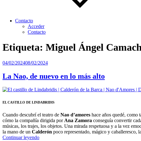
Contacto
Acceder
Contacto
Etiqueta:
Miguel Ángel Camac
Publicado
04/02/2024
08/02/2024
el
La Nao, de nuevo en lo más alto
EL CASTILLO DE LINDABRIDIS
Cuando descubrí el teatro de
Nao d’amores
hace años quedé, como ta
cómo la compañía dirigida por
Ana Zamora
conseguía convertir cada 
músicas, los trajes, los objetos. Una mirada respetuosa y a la vez e
la mano de un
Calderón
poco representado, mágico y caballeresco, la 
“La
Continuar leyendo