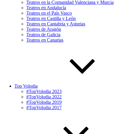
Teatros en la Comunidad Valenciana y Murcia
Teatros en Andalucía
Teatros en el País Vasco
Teatros en Castilla y León
Teatros en Cantabria y Asturias
Teatros de Aragón
Teatros de Galicia
Teatros en Canarias
Top Volodia
#TopVolodia 2023
#TopVolodia 2022
#TopVolodia 2019
#TopVolodia 2017