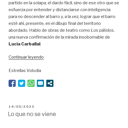
partido en la solapa, el dardo fácil, sino de ese otro que se
esfuerza por entender y distanciarse con inteligencia
para no descender al barro y, a la vez, lograr que el barro
esté ahí, presente, en el dibujo final del territorio
abordado. Hablo de obras de teatro como
Los pálidos
,
una nueva confirmación de la mirada insobornable de
Lucía Carballal
.
“Carballal
Continuar leyendo
se
Estrellas Volodia
sale
del
guion”
PUBLICADO
14/05/2022
EL
Lo que no se viene