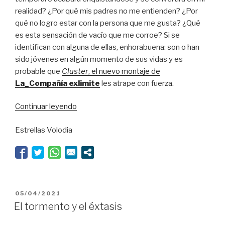
realidad? ¿Por qué mis padres no me entienden? ¿Por
qué no logro estar con la persona que me gusta? ¿Qué
es esta sensación de vacío que me corroe? Si se
identifican con alguna de ellas, enhorabuena: son o han
sido jóvenes en algún momento de sus vidas y es
probable que
Cluster
, el nuevo montaje de
La_Compañía exlimite
les atrape con fuerza.
“Perseidas
Continuar leyendo
sobre
Estrellas Volodia
Nunca
Jamás”
PUBLICADO
05/04/2021
EL
El tormento y el éxtasis