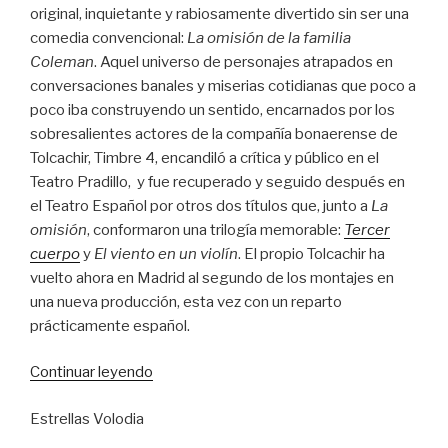
original, inquietante y rabiosamente divertido sin ser una
comedia convencional:
La omisión de la familia
Coleman
. Aquel universo de personajes atrapados en
conversaciones banales y miserias cotidianas que poco a
poco iba construyendo un sentido, encarnados por los
sobresalientes actores de la compañía bonaerense de
Tolcachir, Timbre 4, encandiló a crítica y público en el
Teatro Pradillo, y fue recuperado y seguido después en
el Teatro Español por otros dos títulos que, junto a
La
omisión
, conformaron una trilogía memorable:
Tercer
cuerpo
y
El viento en un violín
. El propio Tolcachir ha
vuelto ahora en Madrid al segundo de los montajes en
una nueva producción, esta vez con un reparto
prácticamente español.
“Caras
Continuar leyendo
nuevas
Estrellas Volodia
en
la