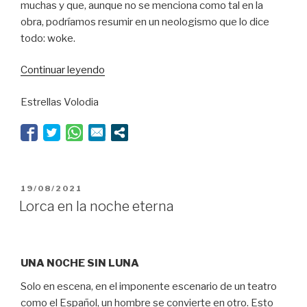
muchas y que, aunque no se menciona como tal en la
obra, podríamos resumir en un neologismo que lo dice
todo: woke.
“Joglars,
Continuar leyendo
con
Estrellas Volodia
un
par”
PUBLICADO
19/08/2021
EL
Lorca en la noche eterna
UNA NOCHE SIN LUNA
Solo en escena, en el imponente escenario de un teatro
como el Español, un hombre se convierte en otro. Esto