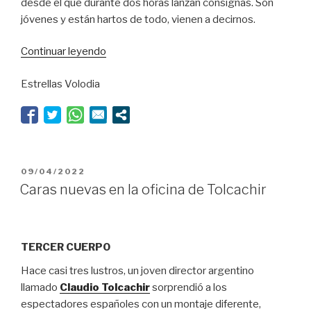
desde el que durante dos horas lanzan consignas. Son
jóvenes y están hartos de todo, vienen a decirnos.
“Lo
Continuar leyendo
que
Estrellas Volodia
no
se
viene”
PUBLICADO
09/04/2022
EL
Caras nuevas en la oficina de Tolcachir
TERCER CUERPO
Hace casi tres lustros, un joven director argentino
llamado
Claudio Tolcachir
sorprendió a los
espectadores españoles con un montaje diferente,