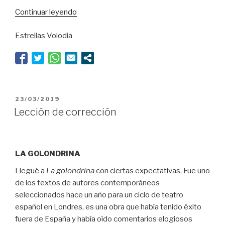
“El
Continuar leyendo
muerto
Estrellas Volodia
al
bollo”
PUBLICADO
23/03/2019
EL
Lección de corrección
LA GOLONDRINA
Llegué a
La golondrina
con ciertas expectativas. Fue uno
de los textos de autores contemporáneos
seleccionados hace un año para un ciclo de teatro
español en Londres, es una obra que había tenido éxito
fuera de España y había oído comentarios elogiosos