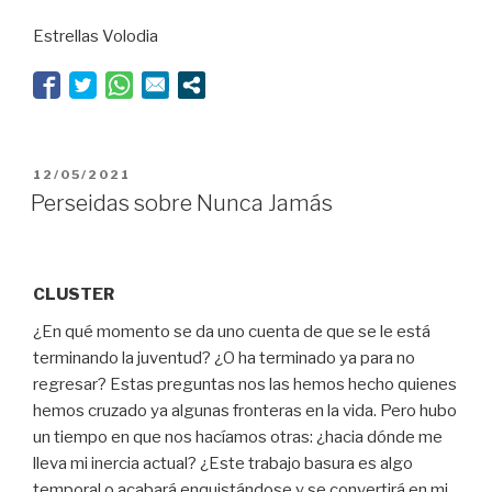
en
Estrellas Volodia
acqua
alta”
PUBLICADO
12/05/2021
EL
Perseidas sobre Nunca Jamás
CLUSTER
¿En qué momento se da uno cuenta de que se le está
terminando la juventud? ¿O ha terminado ya para no
regresar? Estas preguntas nos las hemos hecho quienes
hemos cruzado ya algunas fronteras en la vida. Pero hubo
un tiempo en que nos hacíamos otras: ¿hacia dónde me
lleva mi inercia actual? ¿Este trabajo basura es algo
temporal o acabará enquistándose y se convertirá en mi