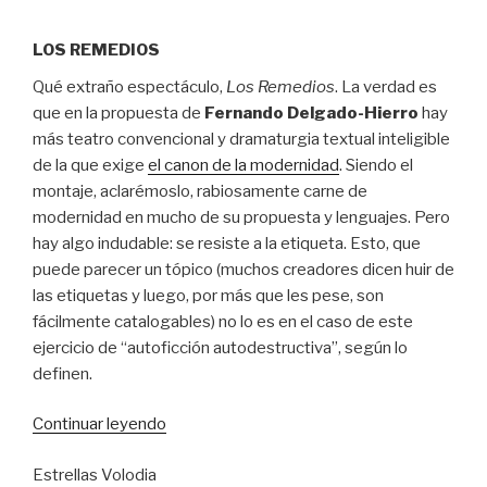
LOS REMEDIOS
Qué extraño espectáculo,
Los Remedios
. La verdad es
que en la propuesta de
Fernando Delgado-Hierro
hay
más teatro convencional y dramaturgia textual inteligible
de la que exige
el canon de la modernidad
. Siendo el
montaje, aclarémoslo, rabiosamente carne de
modernidad en mucho de su propuesta y lenguajes. Pero
hay algo indudable: se resiste a la etiqueta. Esto, que
puede parecer un tópico (muchos creadores dicen huir de
las etiquetas y luego, por más que les pese, son
fácilmente catalogables) no lo es en el caso de este
ejercicio de “autoficción autodestructiva”, según lo
definen.
“El
Continuar leyendo
tormento
Estrellas Volodia
y