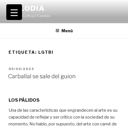
Saltar
VOLODIA
al
Teatro | Crítica | Cambio
contenido
Menú
ETIQUETA:
LGTBI
PUBLICADO
05/03/2023
EL
Carballal se sale del guion
LOS PÁLIDOS
Una de las características que engrandecen al arte es su
capacidad de reflejar y ser crítico con la sociedad de su
momento. No hablo, por supuesto, del arte con carné de