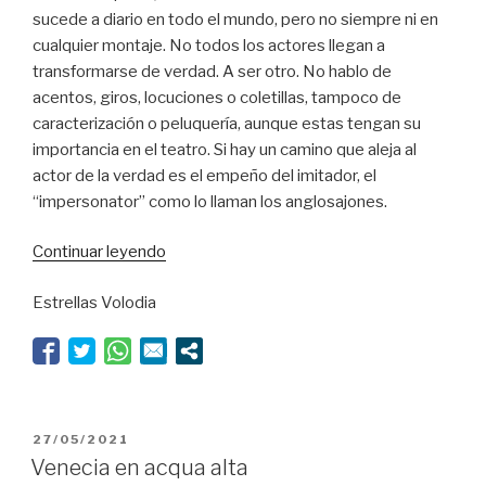
sucede a diario en todo el mundo, pero no siempre ni en
cualquier montaje. No todos los actores llegan a
transformarse de verdad. A ser otro. No hablo de
acentos, giros, locuciones o coletillas, tampoco de
caracterización o peluquería, aunque estas tengan su
importancia en el teatro. Si hay un camino que aleja al
actor de la verdad es el empeño del imitador, el
“impersonator” como lo llaman los anglosajones.
“Lorca
Continuar leyendo
en
Estrellas Volodia
la
noche
eterna”
PUBLICADO
27/05/2021
EL
Venecia en acqua alta