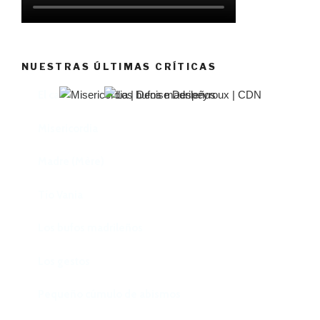
NUESTRAS ÚLTIMAS CRÍTICAS
El castillo de Lindabridis
Misericordia
Madre (Mère)
Tío Vania
Los bufos madrileños
Los gestos
Pequeño cúmulo de abismos