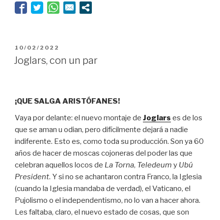
oficina
de
Tolcachir”
PUBLICADO
10/02/2022
EL
Joglars, con un par
¡QUE SALGA ARISTÓFANES!
Vaya por delante: el nuevo montaje de
Joglars
es de los
que se aman u odian, pero difícilmente dejará a nadie
indiferente. Esto es, como toda su producción. Son ya 60
años de hacer de moscas cojoneras del poder las que
celebran aquellos locos de
La Torna
,
Teledeum
y
Ubú
President
. Y si no se achantaron contra Franco, la Iglesia
(cuando la Iglesia mandaba de verdad), el Vaticano, el
Pujolismo o el independentismo, no lo van a hacer ahora.
Les faltaba, claro, el nuevo estado de cosas, que son