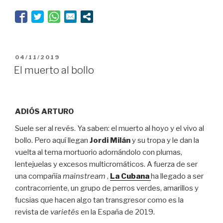
el
éxtasis”
PUBLICADO
04/11/2019
EL
El muerto al bollo
ADIÓS ARTURO
Suele ser al revés. Ya saben: el muerto al hoyo y el vivo al
bollo. Pero aquí llegan
Jordi Milán
y su tropa y le dan la
vuelta al tema mortuorio adornándolo con plumas,
lentejuelas y excesos multicromáticos. A fuerza de ser
una compañía
mainstream
,
La Cubana
ha llegado a ser
contracorriente, un grupo de perros verdes, amarillos y
fucsias que hacen algo tan transgresor como es la
revista de
varietés
en la España de 2019.