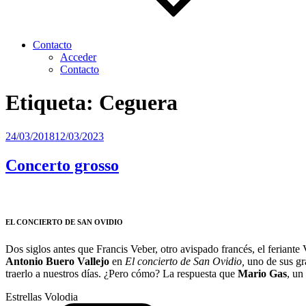
Contacto
Acceder
Contacto
Etiqueta:
Ceguera
Publicado
24/03/2018
12/03/2023
el
Concerto grosso
EL CONCIERTO DE SAN OVIDIO
Dos siglos antes que Francis Veber, otro avispado francés, el feriante 
Antonio Buero Vallejo
en
El concierto de San Ovidio,
uno de sus gr
traerlo a nuestros días. ¿Pero cómo? La respuesta que
Mario Gas
, un
Estrellas Volodia