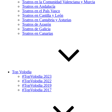
Teatros en la Comunidad Valenciana y Murcia
Teatros en Andalucía
Teatros en el País Vasco
Teatros en Castilla y León
Teatros en Cantabria y Asturias
Teatros de Aragón
Teatros de Galicia
Teatros en Canarias
Top Volodia
#TopVolodia 2023
#TopVolodia 2022
#TopVolodia 2019
#TopVolodia 2017