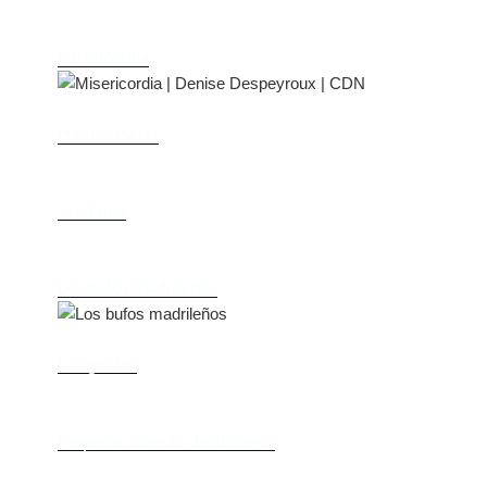
Misericordia
Madre (Mère)
Tío Vania
Los bufos madrileños
Los gestos
Pequeño cúmulo de abismos