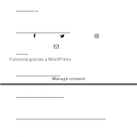
Abre el ojo
La madre de Frankenstein
Facebook
Twitter
Instagram
Correo electrónico
Rabia
Funciona gracias a WordPress
The Book of Mormon
Manage consent
La discreta enamorada
Me trataste con olvido. Clásicas en rebeldía