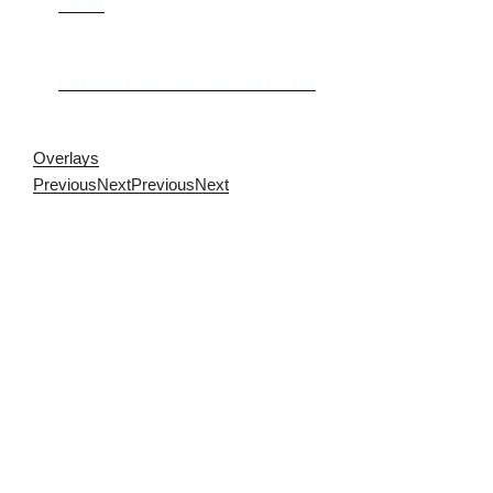
Cielos
Falsestuff. La muerte de las musas
Overlays
Previous
Next
Previous
Next