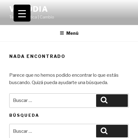
Saltar
VOLODIA
al
Teatro | Crítica | Cambio
contenido
Menú
NADA ENCONTRADO
Parece que no hemos podido encontrar lo que estás
buscando. Quizá pueda ayudarte una búsqueda.
Buscar
Buscar
por:
BÚSQUEDA
Buscar
Buscar
por: